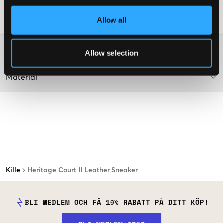
Lev. färg/färgkod
:
WHITE/BLACK PP
Allow all
Art.nr
:
114244-001
Mer information om tvättråd
Allow selection
Material
Kille
Heritage Court II Leather Sneaker
BLI MEDLEM OCH FÅ 10% RABATT PÅ DITT KÖP!