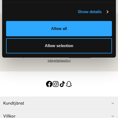
Visa
Mer
...
utstrålar, gärna med olika texturer och dekorativa sömmar. Ett virkat linne,
jeans och plattformstofflor till sommaren? Eller varför inte välja en snygg,
stilren vinterstövel och matcha denna med en kappa i fuskpäls i samma färg.
Show details
BLI MEDLEM OCH FÅ 10% RABATT PÅ DITT KÖP!
Allow all
BLI MEDLEM IDAG
Allow selection
Erbjudandet gäller på ditt första köp som medlem och på ordinarie
priser. Rabatten kan ej kombineras med andra erbjudanden. För mer
detaljer om medlemsskapet läs våra
medlemsvillkor
och vår
integritetspolicy
Kundtjänst
Villkor