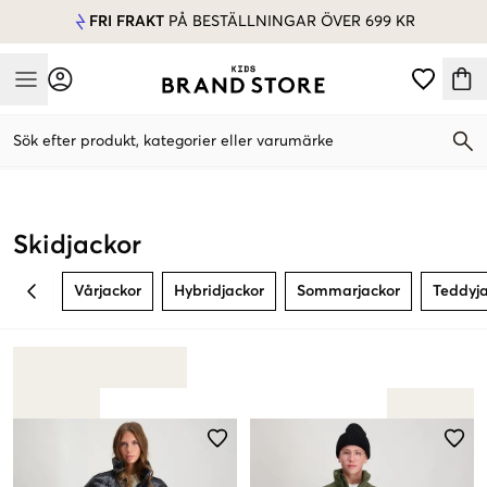
FRI FRAKT
PÅ BESTÄLLNINGAR ÖVER 699 KR
Mobile Menu
Sök efter produkt, kategorier eller varumärke
Mobile Menu
Skidjackor
Vårjackor
Hybridjackor
Sommarjackor
Teddyj
BACK