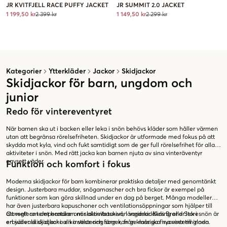
JR KVITFJELL RACE PUFFY JACKET
JR SUMMIT 2.0 JACKET
1 199,50 kr
2 399 kr
1 149,50 kr
2 299 kr
Kategorier
Ytterkläder
Jackor
Skidjackor
Skidjackor för barn, ungdom och
junior
Redo för vintereventyret
När barnen ska ut i backen eller leka i snön behövs kläder som håller värmen
utan att begränsa rörelsefriheten. Skidjackor är utformade med fokus på att
skydda mot kyla, vind och fukt samtidigt som de ger full rörelsefrihet för alla
aktiviteter i snön. Med rätt jacka kan barnen njuta av sina vinteräventyr
oavsett väder.
Funktion och komfort i fokus
Moderna skidjackor för barn kombinerar praktiska detaljer med genomtänkt
design. Justerbara muddar, snögamascher och bra fickor är exempel på
funktioner som kan göra skillnad under en dag på berget. Många modeller
har även justerbara kapuschoner och ventilationsöppningar som hjälper till
att reglera temperaturen när aktivitetsnivån varierar. Kids Brand Store
Oavsett om det handlar om slalombacken, längdskidåkning eller lek i snön är
erbjuder skidjackor i olika stilar och färger, från klassiska nyanser till glada
en väl vald skidjacka en investering som kan ge många fina vinterminnen.