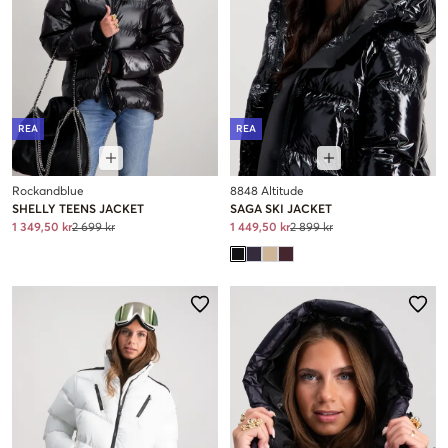
REA
REA
Rockandblue
8848 Altitude
SHELLY TEENS JACKET
SAGA SKI JACKET
1 349,50 kr
2 699 kr
1 449,50 kr
2 899 kr