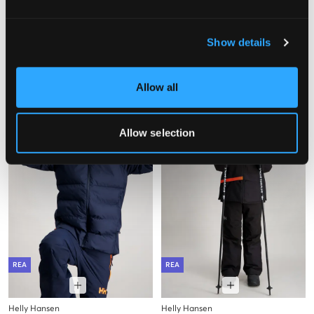
8848 Altitude
8848 Altitude
Show details
SAGA SKI JACKET
HENDRIX SKI PUFFER
1 449,50 kr
2 899 kr
1 449,50 kr
2 899 kr
Allow all
Allow selection
REA
REA
Helly Hansen
Helly Hansen