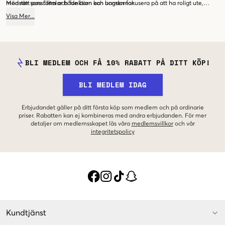
mönster som tilltalar både barn och ungdomar.
Med rätt passform och funktion kan barnen fokusera på att ha roligt ute,
medan föräldrarna känner sig trygga med att de är väl klädda för
Visa
Mer
...
vintervädret.
BLI MEDLEM OCH FÅ 10% RABATT PÅ DITT KÖP!
BLI MEDLEM IDAG
Erbjudandet gäller på ditt första köp som medlem och på ordinarie
priser. Rabatten kan ej kombineras med andra erbjudanden. För mer
detaljer om medlemsskapet läs våra
medlemsvillkor
och vår
integritetspolicy
Kundtjänst