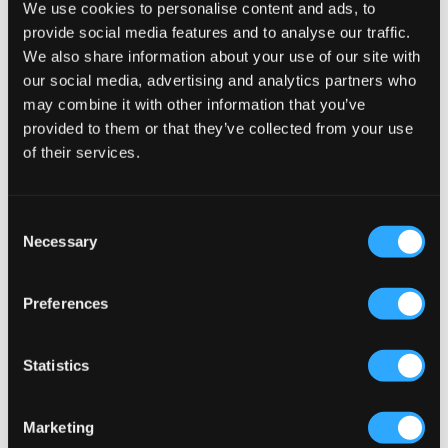
We use cookies to personalise content and ads, to
provide social media features and to analyse our traffic.
REA
REA
We also share information about your use of our site with
our social media, advertising and analytics partners who
Helly Hansen
8848 Altitude
may combine it with other information that you’ve
JR GIRL NORA PUFFY JACKET
SAGA SKI JACKET
provided to them or that they’ve collected from your use
1 199,50 kr
2 399 kr
1 449,50 kr
2 899 kr
of their services.
Consent
Necessary
Selection
Preferences
Statistics
Marketing
REA
REA