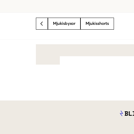
Mjukisbyxor
Mjukisshorts
BACK
BL