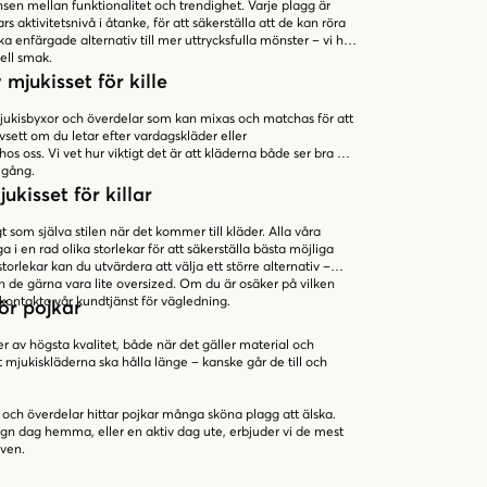
sen mellan funktionalitet och trendighet. Varje plagg är
aktivitetsnivå i åtanke, för att säkerställa att de kan röra
iska enfärgade alternativ till mer uttrycksfulla mönster – vi har
ell smak.
mjukisset för kille
mjukisbyxor och överdelar som kan mixas och matchas för att
vsett om du letar efter vardagskläder eller
 hos oss. Vi vet hur viktigt det är att kläderna både ser bra ut
 gång.
jukisset för killar
tigt som själva stilen när det kommer till kläder. Alla våra
ga i en rad olika storlekar för att säkerställa bästa möjliga
orlekar kan du utvärdera att välja ett större alternativ –
n de gärna vara lite oversized. Om du är osäker på vilken
d kontakta vår kundtjänst för vägledning.
för pojkar
der av högsta kvalitet, både när det gäller material och
 mjukiskläderna ska hålla länge – kanske går de till och
r och överdelar hittar pojkar många sköna plagg att älska.
gn dag hemma, eller en aktiv dag ute, erbjuder vi de mest
iven.