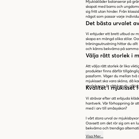
Mjukiskläder balanserar på grän
skapat med barns och ungdomars 
sig fritt utan hinder. Från klass
något som passar varje individu
Det bästa urvalet av 
Vi erbjuder ett brett utbud av 
skapa en mängd olika stilar. Oa
träningsutrustning hittar du allt
och känns bekväma på samma
Välja rätt storlek i m
Att välja rätt storlek är lika vik
produkter finns därför tillgängli
passform. Väger du mellan två st
mjukisset ska vara sköna, då ka
storlek som är rätt kan du allti
Kvalitet i mjukisset 
Vi strävar efter att erbjuda klä
hantverk. Vår förhoppning är att
med i arv till småsyskon?
I vårt stora urval av mjukisbyxo
Oavsett om det rör sig om en lu
bekväma och trendiga alternat
Visa
Mer
...