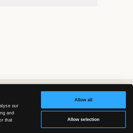
Allow all
alyse our
ing and
Allow selection
r that