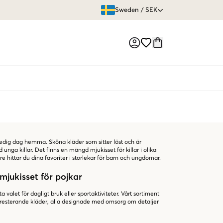
ÖPPET KÖP
Sweden
/
SEK
Market switch
ledig dag hemma. Sköna kläder som sitter löst och är
 unga killar. Det finns en mängd mjukisset för killar i olika
re hittar du dina favoriter i storlekar för barn och ungdomar.
 mjukisset för pojkar
ta valet för dagligt bruk eller sportaktiviteter. Vårt sortiment
ögpresterande kläder, alla designade med omsorg om detaljer