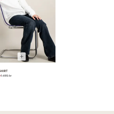
SHIRT
r
1 495 kr