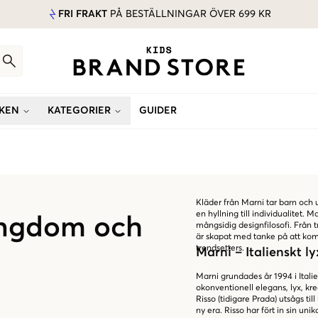
FRI FRAKT
PÅ BESTÄLLNINGAR ÖVER 699 KR
KEN
KATEGORIER
GUIDER
Kläder från Marni tar barn och 
en hyllning till individualitet. 
ungdom och
mångsidig designfilosofi. Från 
är skapat med tanke på att ko
trendsetters.
Marni – Italienskt 
Marni grundades år 1994 i Itali
okonventionell elegans, lyx, krea
Risso (tidigare Prada) utsågs til
ny era. Risso har fört in sin un