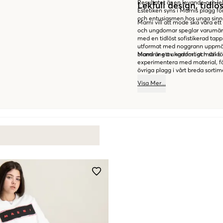
Resultatet är en levande och lek
Lekfull design, tidlös
Estetiken syns i Marnis plagg 
och entusiasmen hos unga sinn
Marni vill att mode ska vara ett 
och ungdomar speglar varumärke
med en tidlöst sofistikerad tapp
utformat med noggrann uppmärks
blandning av komfort och stil f
Marni är ett ungdomligt märke 
experimentera med material, fä
övriga plagg i vårt breda sorti
enkelt och smidigt i vår webbsh
Visa
Mer
...