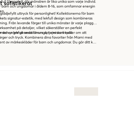
full färgpalett där mönstren är lika unika som varje individ.
t sofistikerat
för barn och ungdomar i åldern 8-16, som omfamnar energin
en.
glädjefyllt uttryck för personlighet! Kollektionerna för barn
ts signatur-estetik, med lekfull design som kombineras
ning. Från levande färger till unika mönster är varje plagg
amhet på detaljer, vilket säkerställer en perfekt
ör den yngre generationens dynamiska livsstil.
med en lekfull anda för unga tjejer som tycker om att
rger och tryck. Kombinera dina favoriter från Marni med
ment av märkeskläder för barn och ungdomar. Du gör ditt köp
op online.