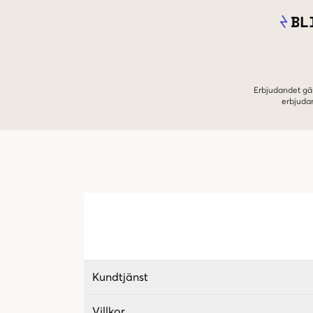
BL
Erbjudandet gäl
erbjuda
Kundtjänst
Villkor