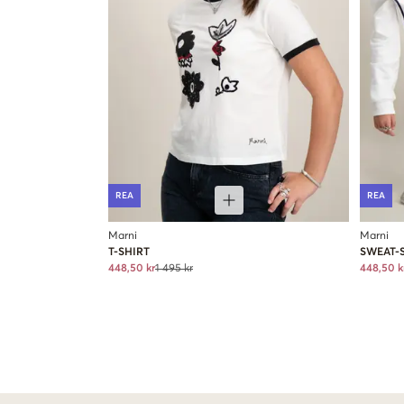
REA
REA
Marni
Marni
T-SHIRT
SWEAT-
448,50 kr
1 495 kr
448,50 k