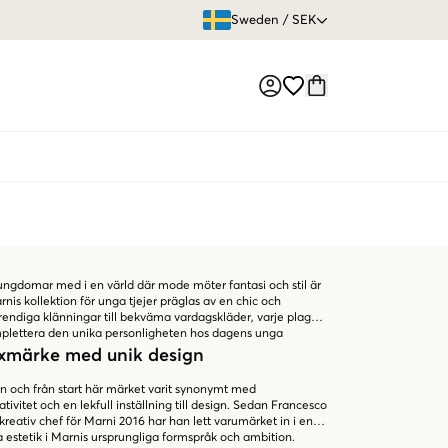
ÖPPET KÖP
Sweden
/
SEK
Market switch
ungdomar med i en värld där mode möter fantasi och stil är
Marnis kollektion för unga tjejer präglas av en chic och
trendiga klänningar till bekväma vardagskläder, varje plagg
mplettera den unika personligheten hos dagens unga
lyxmärke med unik design
en och från start här märket varit synonymt med
tivitet och en lekfull inställning till design. Sedan Francesco
l kreativ chef för Marni 2016 har han lett varumärket in i en
ika estetik i Marnis ursprungliga formspråk och ambition.