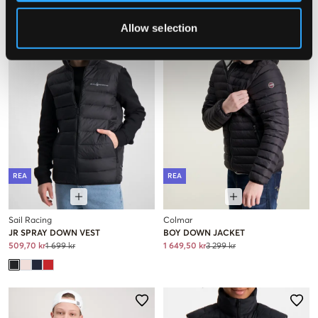
Allow selection
REA
REA
Sail Racing
Colmar
JR SPRAY DOWN VEST
BOY DOWN JACKET
509,70 kr
1 699 kr
1 649,50 kr
3 299 kr