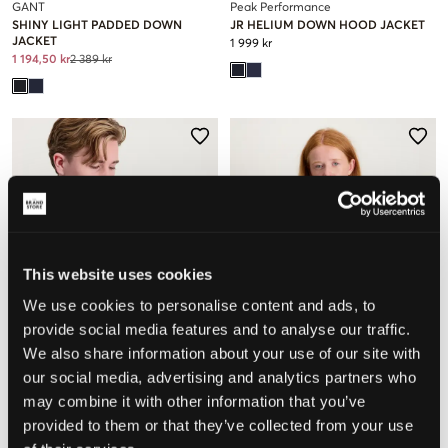
GANT
Peak Performance
SHINY LIGHT PADDED DOWN
JR HELIUM DOWN HOOD JACKET
JACKET
1 999 kr
1 194,50 kr
2 389 kr
This website uses cookies
We use cookies to personalise content and ads, to
provide social media features and to analyse our traffic.
We also share information about your use of our site with
our social media, advertising and analytics partners who
may combine it with other information that you’ve
U.S. Polo Assn.
Kids ONLY
provided to them or that they’ve collected from your use
LIGHTWEIGHT BOUND QUILTED
KOGKAJSA LIGHT QUILT HOOD JKT