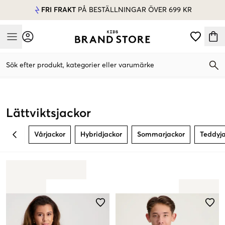
FRI FRAKT
PÅ BESTÄLLNINGAR ÖVER 699 KR
Mobile Menu
Sök efter produkt, kategorier eller varumärke
Mobile Menu
Lättviktsjackor
Vårjackor
Hybridjackor
Sommarjackor
Teddyj
BACK