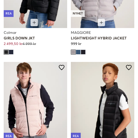
REA
NYHET
Colmar
MAGGIORE
GIRLS DOWN JKT
LIGHTWEIGHT HYBRID JACKET
2 499,50 kr
4 999 kr
999 kr
REA
REA