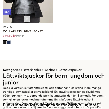
REA
RYVLS
COLLARLESS LIGHT JACKET
349,50 kr
699 kr
Kategorier
Ytterkläder
Jackor
Lättviktsjackor
Lättviktsjackor för barn, ungdom och
junior
Det ska vara enkelt att hitta sin stil och därför har Kids Brand Store många
trendiga lättviktsjackor att välja bland. En lättviktsjacka kan ge skydd mot
både regn och kyla, beroende på vilket material den är tillverkad i. För dem
som gillar en jacka med mer utrymme finns luftigare lättviktsjackor i
puffermodell. De som däremot föredrar en mer åtsittande jacka har också
Funktionella lättviktsjackor för aktiva juniorer
gott om modeller att välja mellan. Andra snygga varianter som är populära