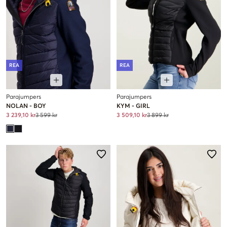
REA
REA
Parajumpers
Parajumpers
NOLAN - BOY
KYM - GIRL
3 239,10 kr
3 599 kr
3 509,10 kr
3 899 kr