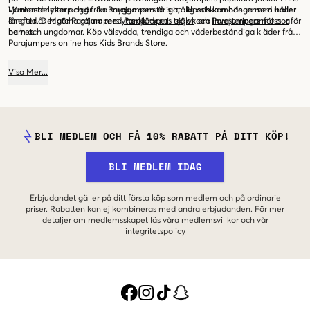
i juniorstorlekar och är lika snygga som tåliga, i klassiska modeller som håller
Värmande ytterplagg från Parajumpers är slittålig och kan hänga med under
år efter år. Matcha gärna med
lång tid. Det gör Parajumpers ytterkläder till självklara investeringar för alla
Parajumpers tröjor
och
Parajumpers mössor
för
helhet.
barn och ungdomar. Köp välsydda, trendiga och väderbeständiga kläder från
Parajumpers online hos Kids Brands Store.
Visa
Mer
...
BLI MEDLEM OCH FÅ 10% RABATT PÅ DITT KÖP!
BLI MEDLEM IDAG
Erbjudandet gäller på ditt första köp som medlem och på ordinarie
priser. Rabatten kan ej kombineras med andra erbjudanden. För mer
detaljer om medlemsskapet läs våra
medlemsvillkor
och vår
integritetspolicy