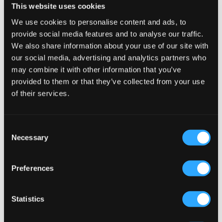
This website uses cookies
REA
REA
We use cookies to personalise content and ads, to
provide social media features and to analyse our traffic.
We also share information about your use of our site with
Parajumpers
Parajumpers
VANIA GIRL
PERFECT BOY
our social media, advertising and analytics partners who
3 929,40 kr
6 549 kr
1 949,50 kr
3 899 kr
may combine it with other information that you’ve
provided to them or that they’ve collected from your use
of their services.
Consent
Necessary
Selection
Preferences
Statistics
REA