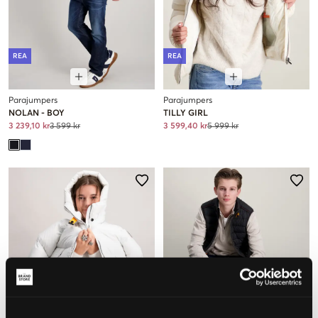
REA
REA
Parajumpers
Parajumpers
NOLAN - BOY
TILLY GIRL
3 239,10 kr
3 599 kr
3 599,40 kr
5 999 kr