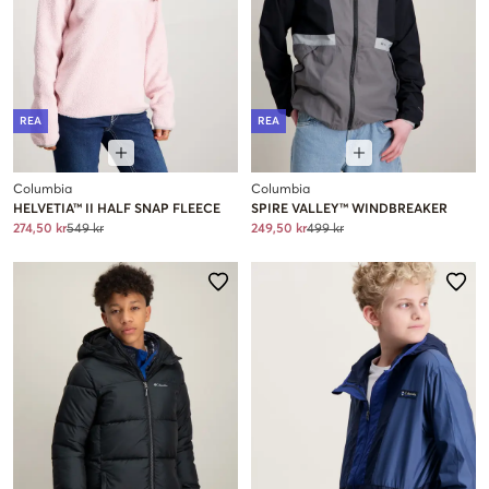
REA
REA
Columbia
Columbia
HELVETIA™ II HALF SNAP FLEECE
SPIRE VALLEY™ WINDBREAKER
274,50 kr
549 kr
249,50 kr
499 kr