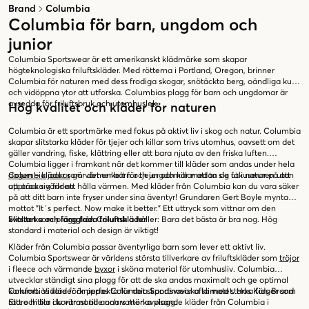
Brand
Columbia
Columbia för barn, ungdom och
junior
Columbia Sportswear är ett amerikanskt klädmärke som skapar
högteknologiska friluftskläder. Med rötterna i Portland, Oregon, brinner
Columbia för naturen med dess frodiga skogar, snötäckta berg, oändliga kust
och vidöppna ytor att utforska. Columbias plagg för barn och ungdomar är
avsedda för friluftsbruk och utomhuslek.
Hög kvalitet och kläder för naturen
Columbia är ett sportmärke med fokus på aktivt liv i skog och natur. Columbia
skapar slitstarka kläder för tjejer och killar som trivs utomhus, oavsett om det
gäller vandring, fiske, klättring eller att bara njuta av den friska luften.
Columbia ligger i framkant när det kommer till kläder som andas under hela
dagen – kläder som värmer barn och ungdomar medan de fokuserar på att
Columbia jackor
gör det enkelt för tjejer och killar att ta sig ut i naturen utan
upptäcka världen.
att oroa sig för att hålla värmen. Med kläder från Columbia kan du vara säker
på att ditt barn inte fryser under sina äventyr! Grundaren Gert Boyle myntade
mottot ”It´s perfect. Now make it better.” Ett uttryck som vittnar om den
kvalitet som plagg från Columbia håller: Bara det bästa är bra nog. Hög
Slitstarka och färgglada friluftskläder
standard i material och design är viktigt!
Kläder från Columbia passar äventyrliga barn som lever ett aktivt liv.
Columbia Sportswear är världens största tillverkare av friluftskläder som
tröjor
i fleece och värmande
byxor
i sköna material för utomhusliv. Columbia
utvecklar ständigt sina plagg för att de ska andas maximalt och ge optimal
komfort. Vidare förknippas Columbia Sportswear ofta med starka färger som
Columbias kläder är perfekta för det skandinaviska klimatet. Hos Kids Brand
rött och lila i kontrast till annars mörka plagg.
Store hittar du värmande och vattenavvisande kläder från Columbia i