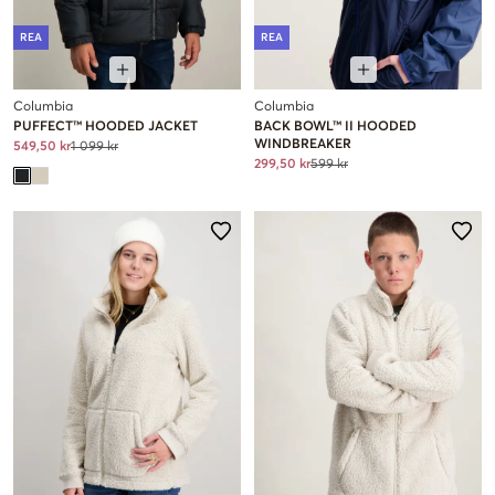
REA
REA
Columbia
Columbia
PUFFECT™ HOODED JACKET
BACK BOWL™ II HOODED
WINDBREAKER
549,50 kr
1 099 kr
299,50 kr
599 kr