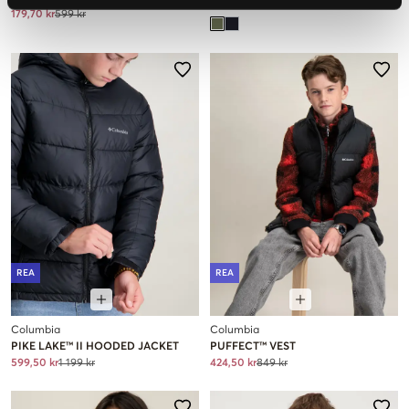
179,70 kr
599 kr
REA
REA
Columbia
Columbia
PIKE LAKE™ II HOODED JACKET
PUFFECT™ VEST
599,50 kr
1 199 kr
424,50 kr
849 kr