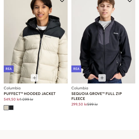
REA
REA
Columbia
Columbia
PUFFECT™ HOODED JACKET
SEQUOIA GROVE™ FULL ZIP
FLEECE
549,50 kr
1 099 kr
299,50 kr
599 kr