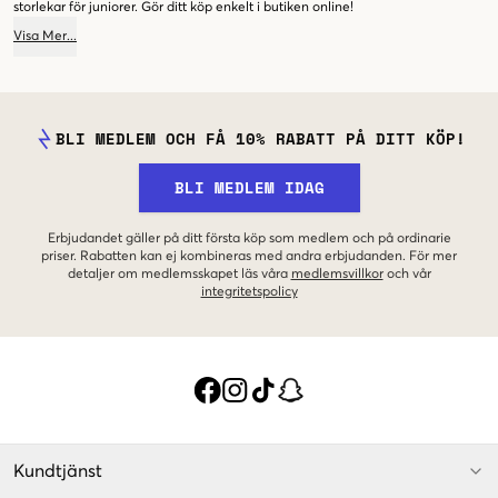
storlekar för juniorer. Gör ditt köp enkelt i butiken online!
Visa
Mer
...
BLI MEDLEM OCH FÅ 10% RABATT PÅ DITT KÖP!
BLI MEDLEM IDAG
Erbjudandet gäller på ditt första köp som medlem och på ordinarie
priser. Rabatten kan ej kombineras med andra erbjudanden. För mer
detaljer om medlemsskapet läs våra
medlemsvillkor
och vår
integritetspolicy
Kundtjänst