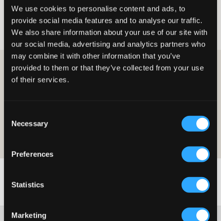
We use cookies to personalise content and ads, to
Tjej
Mjukiskläder
Mjukisset
provide social media features and to analyse our traffic.
Mjukisset för tjej
We also share information about your use of our site with
our social media, advertising and analytics partners who
may combine it with other information that you’ve
provided to them or that they’ve collected from your use
BLI MEDLEM OCH FÅ 10% RABATT PÅ DITT KÖP!
of their services.
BLI MEDLEM IDAG
Consent
Erbjudandet gäller på ditt första köp som medlem och på ordinarie
Necessary
priser. Rabatten kan ej kombineras med andra erbjudanden. För mer
Selection
detaljer om medlemsskapet läs våra
medlemsvillkor
och vår
integritetspolicy
Preferences
Statistics
Marketing
Kundtjänst