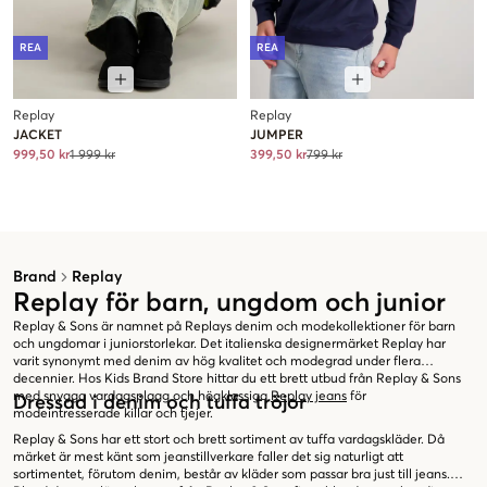
REA
REA
Replay
Replay
JACKET
JUMPER
999,50 kr
1 999 kr
399,50 kr
799 kr
Brand
Replay
Replay för barn, ungdom och junior
Replay & Sons är namnet på Replays denim och modekollektioner för barn
och ungdomar i juniorstorlekar. Det italienska designermärket Replay har
varit synonymt med denim av hög kvalitet och modegrad under flera
decennier. Hos Kids Brand Store hittar du ett brett utbud från Replay & Sons
med snygga vardagsplagg och högklassiga
Replay jeans
för
Dressad i denim och tuffa tröjor
modeintresserade killar och tjejer.
Replay & Sons har ett stort och brett sortiment av tuffa vardagskläder. Då
märket är mest känt som jeanstillverkare faller det sig naturligt att
sortimentet, förutom denim, består av kläder som passar bra just till jeans.