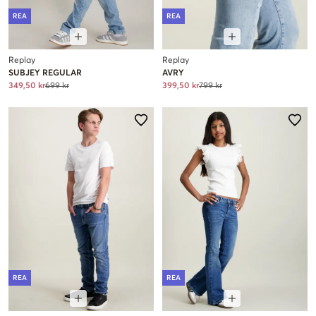
REA
REA
Replay
Replay
SUBJEY REGULAR
AVRY
349,50 kr
699 kr
399,50 kr
799 kr
REA
REA