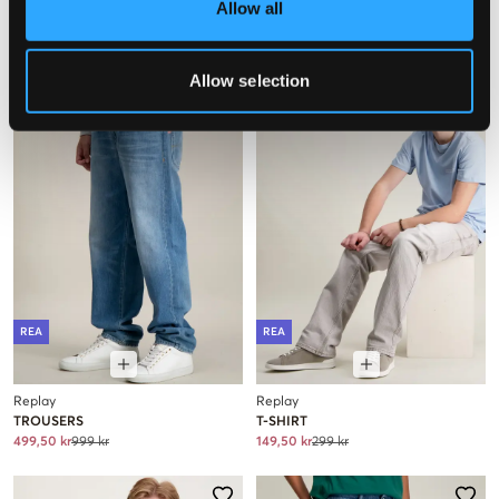
Allow all
TROUSERS
T-SHIRT
299,70 kr
999 kr
149,70 kr
499 kr
Allow selection
REA
REA
Replay
Replay
TROUSERS
T-SHIRT
499,50 kr
999 kr
149,50 kr
299 kr