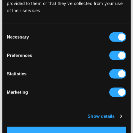
REA
REA
provided to them or that they’ve collected from your use
of their services.
Replay
Replay
JUMPER
JUMPER
Consent
299,50 kr
599 kr
249,50 kr
499 kr
Necessary
Selection
Preferences
Statistics
Marketing
REA
REA
Show details
Replay
Replay