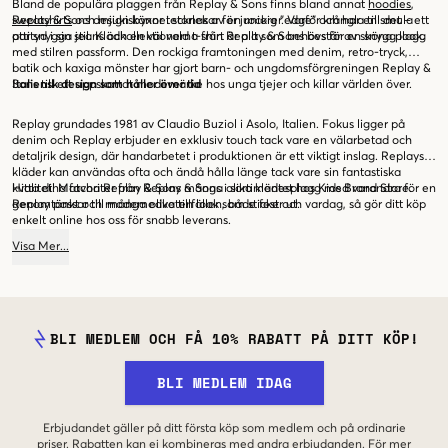
Bland de populära plaggen från Replay & Sons finns bland annat
hoodies
,
sweatshirts
Replay & Sons design kännetecknas av en rockig ”edge” och har en smula
och mjukisbyxor i storlekar för juniorer. Varför krångla till det – ett
par snygga jeans och en väl vald t-shirt är allt som behövs för en snygg look.
attityd i sin stil. Klädkollektionerna från Replay & Sons består av sköna plagg
med stilren passform. Den rockiga framtoningen med denim, retro-tryck,
batik och kaxiga mönster har gjort barn- och ungdomsförgreningen Replay &
Sons till ett uppskattat modemärke hos unga tjejer och killar världen över.
Italiensk design som håller över tid
Replay grundades 1981 av Claudio Buziol i Asolo, Italien. Fokus ligger på
denim och Replay erbjuder en exklusiv touch tack vare en välarbetad och
detaljrik design, där handarbetet i produktionen är ett viktigt inslag. Replays
kläder kan användas ofta och ändå hålla länge tack vare sin fantastiska
kvalitet! Matcha Replay & Sons många olika klädesplagg med varandra för en
Hitta dina favoriter från Replay & Sons i sortimentet hos Kids Brand Store.
genomtänkt och modemedveten look som sticker ut.
Replay passar till många olika tillfällen, både fest och vardag, så gör ditt köp
enkelt online hos oss för snabb leverans.
Visa
Mer
...
BLI MEDLEM OCH FÅ 10% RABATT PÅ DITT KÖP!
BLI MEDLEM IDAG
Erbjudandet gäller på ditt första köp som medlem och på ordinarie
priser. Rabatten kan ej kombineras med andra erbjudanden. För mer