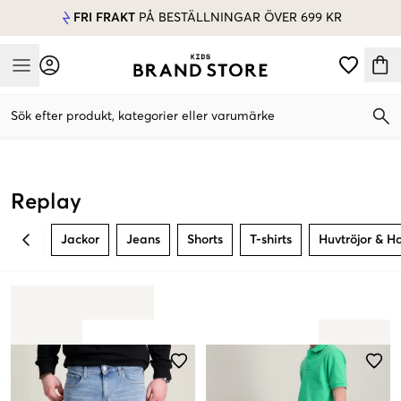
FRI FRAKT
PÅ BESTÄLLNINGAR ÖVER 699 KR
Mobile Menu
Sök efter produkt, kategorier eller varumärke
Mobile Menu
Replay
Jackor
Jeans
Shorts
T-shirts
Huvtröjor & H
BACK