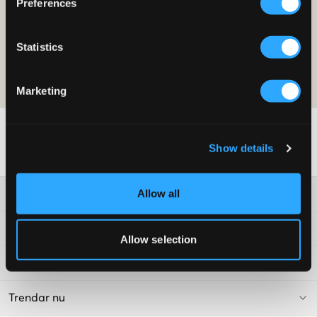
Preferences
BLI MEDLEM IDAG
Statistics
Erbjudandet gäller på ditt första köp som medlem och på ordinarie
priser. Rabatten kan ej kombineras med andra erbjudanden. För mer
detaljer om medlemsskapet läs våra
medlemsvillkor
och vår
integritetspolicy
Marketing
Show details
Allow all
Kundtjänst
Villkor
Allow selection
Kids Brand Store
Trendar nu