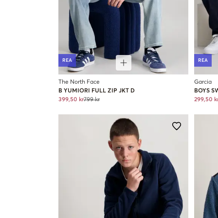
REA
REA
The North Face
Garcia
B YUMIORI FULL ZIP JKT D
BOYS S
399,50 kr
799 kr
299,50 k