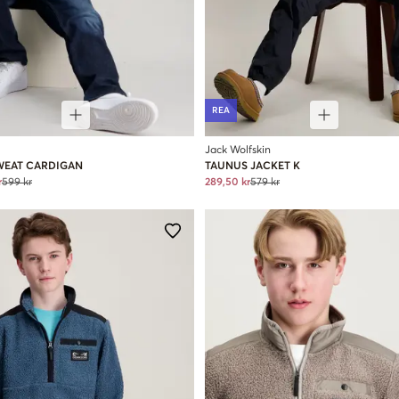
REA
Jack Wolfskin
WEAT CARDIGAN
TAUNUS JACKET K
r
599 kr
289,50 kr
579 kr