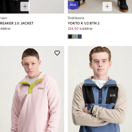
REA
nsen
Didriksons
REAKER 2.0 JACKET
YOKTO K 1/2 BTN 2
r
499 kr
224,50 kr
449 kr