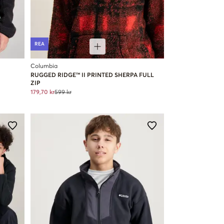
REA
Columbia
RUGGED RIDGE™ II PRINTED SHERPA FULL
ZIP
179,70 kr
599 kr