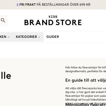
FRI FRAKT
PÅ BESTÄLLNINGAR ÖVER 699 KR
KEN
KATEGORIER
GUIDER
Här hittar du fleecetröjor för kil
designalternativ, perfekta för
lle
En guide till att välj
Att välja rätt fleecejacka kan
dig inte, vi har gjort det enkelt 
fleecetröjor för pojkar som pass
lättviktigt att ha på fotbollsträ
något som passar just dina beh
Mångsidiga fleecetrö