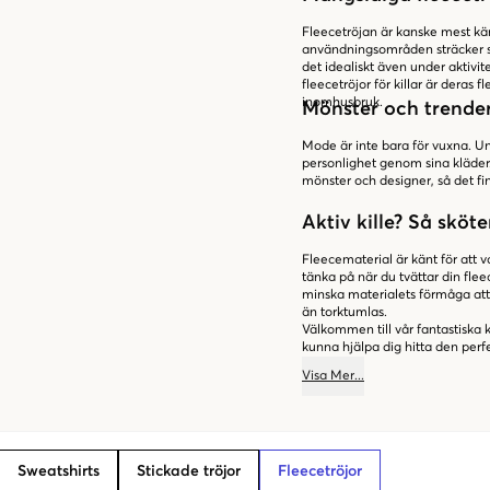
Fleecetröjan är kanske mest kä
användningsområden sträcker si
det idealiskt även under aktivit
fleecetröjor för killar är deras 
inomhusbruk.
Mönster och trender 
Mode är inte bara för vuxna. Ung
personlighet genom sina kläder. 
mönster och designer, så det fi
Aktiv kille? Så sköt
Fleecematerial är känt för att v
tänka på när du tvättar din fl
minska materialets förmåga att 
än torktumlas.
Välkommen till vår fantastiska 
kunna hjälpa dig hitta den perfe
Visa
Mer
...
Sweatshirts
Stickade tröjor
Fleecetröjor