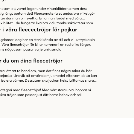
nt som ett varmt lager under vinterkläderna men dess
g långt bortom det! Fleecematerialet andas bra vilket gör
eter där man blir svettig. En annan fördel med våra
flexibilitet - de fungerar lika bra vid utomhusaktiviteter som
i våra fleecectröjor för pojkar
domar idag har en stark känsla av stil och vill uttrycka sin
Våra fleecetröjor för killar kommer i en rad olika färger,
nns något som passar varje unik smak.
er du om dina fleecetröjor
ara lätt att ta hand om, men det finns några saker du bör
eecejacka. Undvik att använda mjukmedel eftersom detta kan
isolera värme. Dessutom ska jackan helst lufttorkas snarare
kategori med fleecetröjor! Med vårt stora urval hoppas vi
kta tröjan som passar just ditt barns behov och stil.