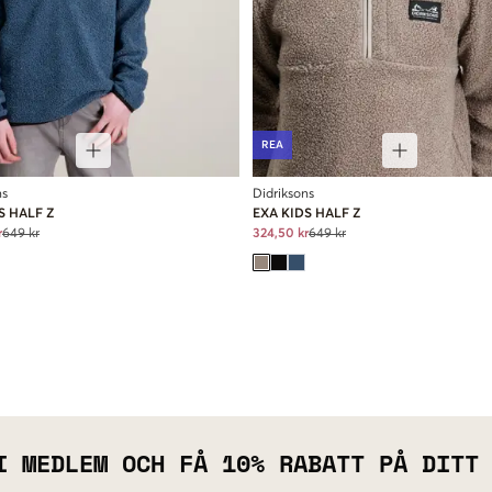
REA
ns
Didriksons
S HALF Z
EXA KIDS HALF Z
r
649 kr
324,50 kr
649 kr
I MEDLEM OCH FÅ 10% RABATT PÅ DITT