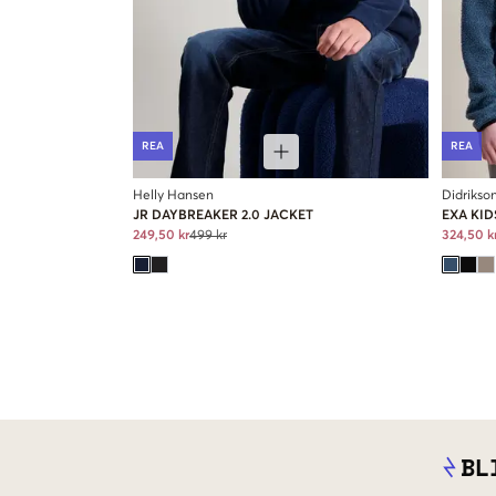
REA
REA
Helly Hansen
Didrikso
JR DAYBREAKER 2.0 JACKET
EXA KID
249,50 kr
499 kr
324,50 k
BL