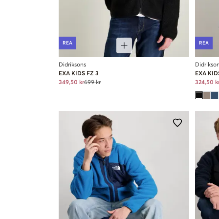
REA
REA
Didriksons
Didrikso
EXA KIDS FZ 3
EXA KID
349,50 kr
699 kr
324,50 k