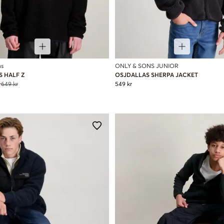
ns
ONLY & SONS JUNIOR
S HALF Z
OSJDALLAS SHERPA JACKET
r
649 kr
549 kr