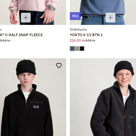
REA
a
Didriksons
A™ II HALF SNAP FLEECE
YOKTO K 1/2 BTN 2
549 kr
224,50 kr
449 kr