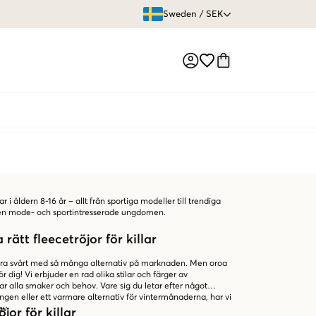
ÖPPET KÖP
Sweden
/
SEK
Market switch
lar i åldern 8-16 år – allt från sportiga modeller till trendiga
 den mode- och sportintresserade ungdomen.
a rätt fleecetröjor för killar
 vara svårt med så många alternativ på marknaden. Men oroa
för dig! Vi erbjuder en rad olika stilar och färger av
ar alla smaker och behov. Vare sig du letar efter något
ningen eller ett varmare alternativ för vintermånaderna, har vi
ov.
jor för killar