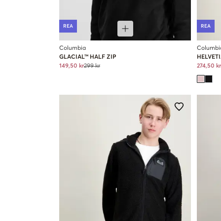
REA
REA
Columbia
Columbi
GLACIAL™ HALF ZIP
HELVETI
149,50 kr
299 kr
274,50 kr