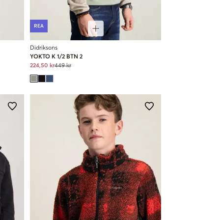
REA
Didriksons
YOKTO K 1/2 BTN 2
224,50 kr
449 kr