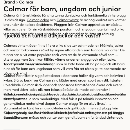
Brand
Colmar
Colmar för barn, ungdom och junior
Colmar är främst kända för sina tunna dunjackor och funktionella vinterplagg
i tidlös design.
Colmar jackor
och
Colmar västar
är av hög kvalitet och värmer
bra under de kallare årstiderna. Plaggen från Colmar uppskattas av både
killar och tjejer för sin välskräddade passform och snygga material med olika
ytmaterial som står emot vinterkylan och samtidigt är lätta att röra sig i.
Tjocka och tunna dunjackor och västar
Colmars vinterkläder finns i flera olika siluetter och modeller. Märkets jackor
och västar förkommer i såväl bylsigare utföranden som tunnare varianter. De
tunna har blivit extra populära tack vara att de är värmande såväl som
ytterplagg men även kan tillföra värme under en snygg rock eller jacka.
Tunna jackor i kroppsnära design som är lätta både att ha på sig och att bära
Sport och stil för en aktiv livsstil
runt på för barn och ungdomar som vill vara fria att röra sig ute oberoende av
väder och vind.
Colmar har riktat in sig på att skapa kläder som håller dig varm och bekväm i
kylan. Själva beskriver Colmar sina kläder med orden sport och stil. I starten
utvecklade Colmar skidkläder och sponsrade framstående åkare och events,
men med tiden lades allt mer fokus på rådande mode och trender i
kollektionernas design. Ett drag som skulle visa sig bli succé hos stilmedvetna
Colmar revolutionerade sportmodet med sina komfortabla plagg som var lika
vintersportare.
delar funktionella som moderiktiga. Med fokus på teknisk innovation och
genomtänkta materialval skapar Colmar plagg för en aktiv livsstil.
Varumärket är känt för sina skidkläder och golfkläder, men ett plagg från
Colmar gör sig lika bra i skidbacken som på stan. Matcha gärna med snygga
Köp värmande och funktionella kläder från Colmar online hos oss på Kinds
assocearer som mössa och vantar som ger ditt barn en fulländad vinterlook.
Brand Store.