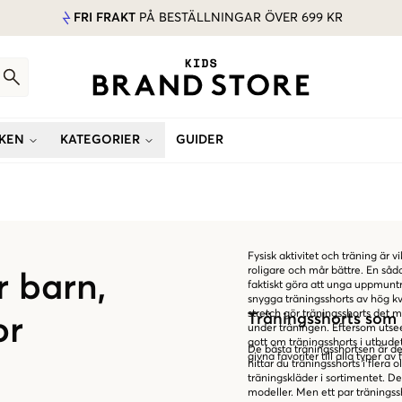
FRI FRAKT
PÅ BESTÄLLNINGAR ÖVER 699 KR
KEN
KATEGORIER
GUIDER
Fysisk aktivitet och träning är 
roligare och mår bättre. En såd
r barn,
faktiskt göra att unga uppmuntra
snygga träningsshorts av hög kv
stretch gör träningsshorts det m
Träningsshorts som 
or
under träningen. Eftersom utseen
gott om träningsshorts i utbude
De bästa träningsshortsen är de
givna favoriter till alla typer av 
hittar du träningsshorts i fler
träningskläder i sortimentet. D
modeller. Men ett par träningssh