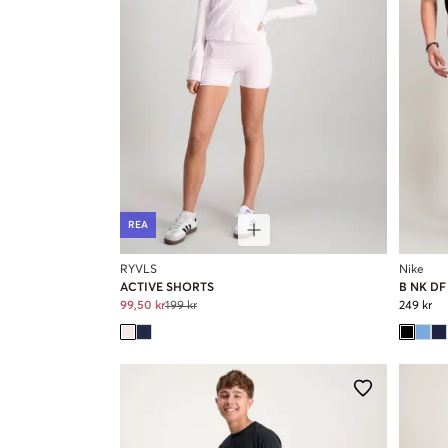
REA
RYVLS
Nike
ACTIVE SHORTS
B NK D
99,50 kr
199 kr
249 kr