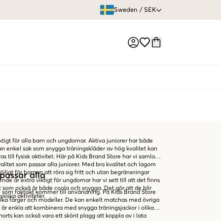
ÖPPET KÖP
Sweden
/
SEK
Market switch
viktigt för alla barn och ungdomar. Aktiva juniorer har både
an enkel sak som snygga träningskläder av hög kvalitet kan
s till fysisk aktivitet. Här på Kids Brand Store har vi samlat
alitet som passar alla juniorer. Med bra kvalitet och lagom
öjligt för barnen att röra sig fritt och utan begränsningar
passar alla
de är extra viktigt för ungdomar har vi sett till att det finns
t som också är både coola och snygga. Det gör att de blir
 som faktiskt kommer till användning. På Kids Brand Store
fysiska aktiviteter.
a olika färger och modeller. De kan enkelt matchas med övriga
e är enkla att kombinera med snygga träningsjackor i olika
orts kan också vara ett skönt plagg att koppla av i lata