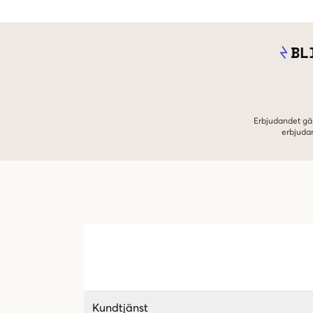
BL
Erbjudandet gäl
erbjuda
Kundtjänst