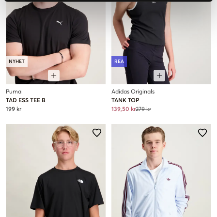
NYHET
REA
Puma
Adidas Originals
TAD ESS TEE B
TANK TOP
199 kr
139,50 kr
279 kr