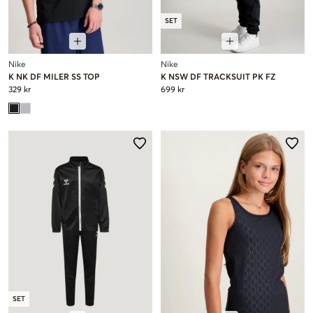
SET
Nike
Nike
K NK DF MILER SS TOP
K NSW DF TRACKSUIT PK FZ
329 kr
699 kr
SET