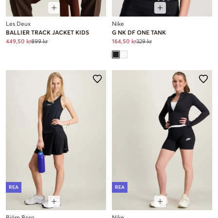
Les Deux
Nike
BALLIER TRACK JACKET KIDS
G NK DF ONE TANK
449,50 kr
899 kr
164,50 kr
329 kr
REA
REA