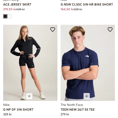
Björn Borg
Nike
ACE JERSEY SKIRT
G NSW CLSSC 5IN HR BIKE SHORT
219,50 kr
439 kr
164,50 kr
329 kr
Nike
The North Face
G NP DF 3IN SHORT
TEEN NEW 24/7 SS TEE
329 kr
279 kr