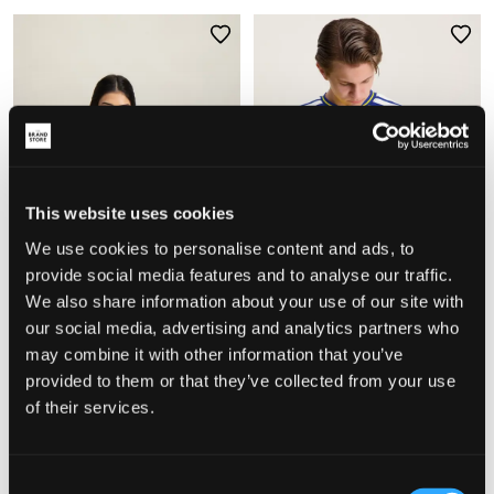
This website uses cookies
We use cookies to personalise content and ads, to
provide social media features and to analyse our traffic.
REA
We also share information about your use of our site with
our social media, advertising and analytics partners who
Aim'n
Adidas Originals
may combine it with other information that you’ve
YOUNG SENSE STRAP SINGLET
SWEDEN WORLD CUP JERSEY
provided to them or that they’ve collected from your use
89,70 kr
299 kr
849 kr
of their services.
Consent