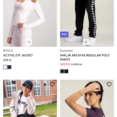
REA
RYVLS
Hummel
ACTIVE ZIP JACKET
HMLJR ARCHIVE REGULAR POLY
PANTS
299 kr
249,50 kr
499 kr