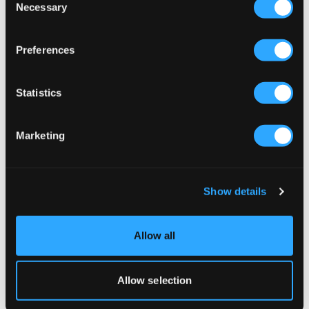
Necessary
Selection
Preferences
Statistics
REA
REA
Marketing
New Balance
Nike
PANELLED TRACK JACKET
G NK DF ONE TANK
Show details
349,50 kr
699 kr
164,50 kr
329 kr
Allow all
Allow selection