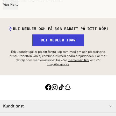
cykelbyxor att både klä upp sig och sporta i.
slittåliga och går att använda vid flera tillfällen. Den fina träningstoppen går
Visa
Mer
...
till exempel bra att matcha med
jeansen
för en dag i skolan. Barn gillar ju
också att ha på sig lite sportigare kläder under veckans alla dagar. De vill
kunna röra sig fritt och därför är det bra att ha lite olika leggings och
tracksuits
i garderoben. Även ett gäng fina träningströjor är smart att investera i, då de
även fungerar bra som basplagg i de flesta sammanhang.
BLI MEDLEM OCH FÅ 10% RABATT PÅ DITT KÖP!
BLI MEDLEM IDAG
Erbjudandet gäller på ditt första köp som medlem och på ordinarie
priser. Rabatten kan ej kombineras med andra erbjudanden. För mer
detaljer om medlemsskapet läs våra
medlemsvillkor
och vår
integritetspolicy
Kundtjänst