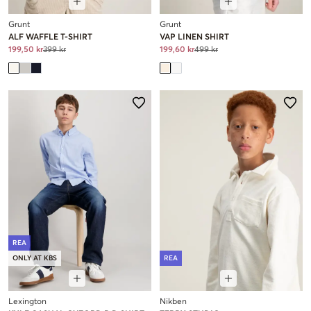
Grunt
Grunt
ALF WAFFLE T-SHIRT
VAP LINEN SHIRT
199,50 kr
399 kr
199,60 kr
499 kr
REA
ONLY AT KBS
REA
Lexington
Nikben