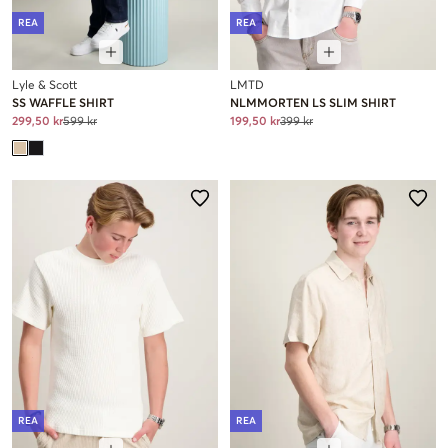
REA
REA
Lyle & Scott
LMTD
SS WAFFLE SHIRT
NLMMORTEN LS SLIM SHIRT
299,50 kr
599 kr
199,50 kr
399 kr
REA
REA