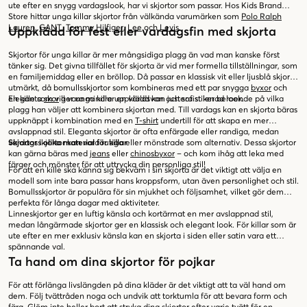
ute efter en snygg vardagslook, har vi skjortor som passar. Hos Kids Brand
Store hittar unga killar skjortor från välkända varumärken som
Polo Ralph
Lauren
,
GANT
,
Tommy Hilfiger
,
Lee
och
Levis
.
Uppklädd för fest eller vardagsfin med skjorta
Skjortor för unga killar är mer mångsidiga plagg än vad man kanske först
tänker sig. Det givna tillfället för skjorta är vid mer formella tillställningar, som
en familjemiddag eller en bröllop. Då passar en klassisk vit eller ljusblå skjorta
utmärkt, då bomullsskjortor som kombineras med ett par snygga
byxor
och
eleganta
En kille som vill vara mindre uppklädd kan justera stilen beroende på vilka
skor
ger unga killar en världsvan och sofistikerad look.
plagg han väljer att kombinera skjortan med. Till vardags kan en skjorta bäras
uppknäppt i kombination med en
T-shirt
undertill för att skapa en mer
avslappnad stil. Eleganta skjortor är ofta enfärgade eller randiga, medan
vardagsskjortor kan vara rutiga eller mönstrade som alternativ. Dessa skjortor
Skjortor i olika material för killar
kan gärna bäras med
jeans
eller
chinosbyxor
– och kom ihåg att leka med
färger och mönster för att uttrycka din personliga stil!
För att en kille ska känna sig bekväm i sin skjorta är det viktigt att välja en
modell som inte bara passar hans kroppsform, utan även personlighet och stil.
Bomullsskjortor är populära för sin mjukhet och följsamhet, vilket gör dem
perfekta för långa dagar med aktiviteter.
Linneskjortor ger en luftig känsla och kortärmat en mer avslappnad stil,
medan långärmade skjortor ger en klassisk och elegant look. För killar som är
ute efter en mer exklusiv känsla kan en skjorta i siden eller satin vara ett
spännande val.
Ta hand om dina skjortor för pojkar
För att förlänga livslängden på dina kläder är det viktigt att ta väl hand om
dem. Följ tvättråden noga och undvik att torktumla för att bevara form och