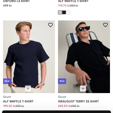
OXFORD LS SHIRT
ALF WAFFLE T-SHIRT
499 kr
119,70 kr
399 kr
REA
REA
Grunt
Grunt
ALF WAFFLE T-SHIRT
GRAUGUST TERRY SS SHIRT
199,50 kr
399 kr
249,50 kr
499 kr