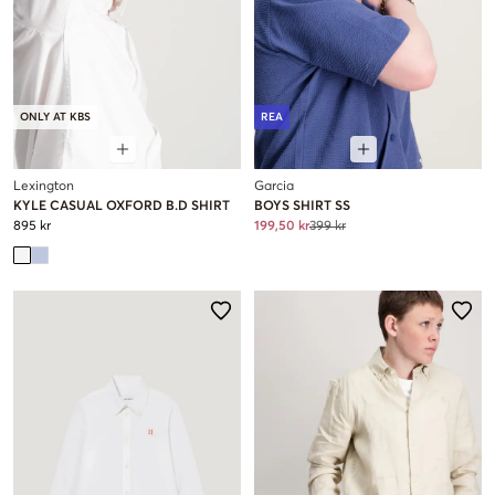
ONLY AT KBS
REA
Lexington
Garcia
KYLE CASUAL OXFORD B.D SHIRT
BOYS SHIRT SS
895 kr
199,50 kr
399 kr