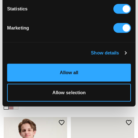
Statistics
Marketing
Show details
REA
REA
Allow all
Grunt
RYVLS
Allow selection
ALFRED WAFFLE SHIRT
JACKSON LINEN SHIRT
199,60 kr
499 kr
199,50 kr
399 kr