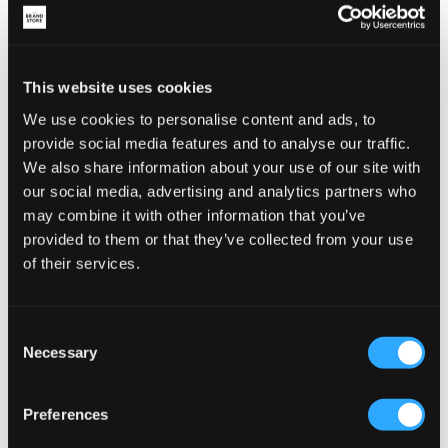
This website uses cookies
We use cookies to personalise content and ads, to
provide social media features and to analyse our traffic.
We also share information about your use of our site with
our social media, advertising and analytics partners who
may combine it with other information that you’ve
provided to them or that they’ve collected from your use
of their services.
REA
REA
Consent
Grunt
Grunt
Necessary
Selection
GRAUGUST TERRY SS SHIRT
GRESTEBAN PLISSE SS SHIRT
249,50 kr
499 kr
249,50 kr
499 kr
Preferences