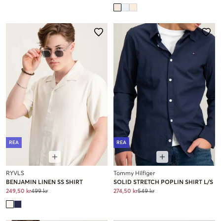
REA
REA
RYVLS
Tommy Hilfiger
BENJAMIN LINEN SS SHIRT
SOLID STRETCH POPLIN SHIRT L/S
249,50 kr
499 kr
274,50 kr
549 kr