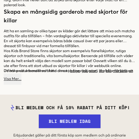
färg. Glöm inte heller bort att stryka dina skjortor efter varje tvätt för en
polerad look.
Skapa en mångsidig garderob med skjortor för
killar
Att ha en samling av olika typer av kläder gör det lättare att mixa och matcha
outfits för alla tillfällen – från vardagliga aktiviteter till speciella evenemang.
En vit skjorta kan exempelvis bäras både casual över ett par jeans eller
dressat till finbyxor vid mer formella tillfällen.
Hos Kids Brand Store finns skjortor som exempelvis flanellskjortor, rutiga
skjortor och traditionella, vita bomullsskjortor. Beroende på tillfälle och väder
kan du helt enkelt välja den modell som passar bäst! Oavsett vilken stil du är
ute efter finns ett stort utbud av skjortor för killar i vår webbutik online.
Utforska vår e-handel och hitta dina nya favoritskjortor i storlekar för juniorer
De här produkterna finns bland annat i
beige
,
grå
,
svart
,
lila
,
blå
,
mörkblå
,
vit
.
mellan 8-16 år.
Visa
Mer
...
BLI MEDLEM OCH FÅ 10% RABATT PÅ DITT KÖP!
BLI MEDLEM IDAG
Erbjudandet gäller på ditt första köp som medlem och på ordinarie