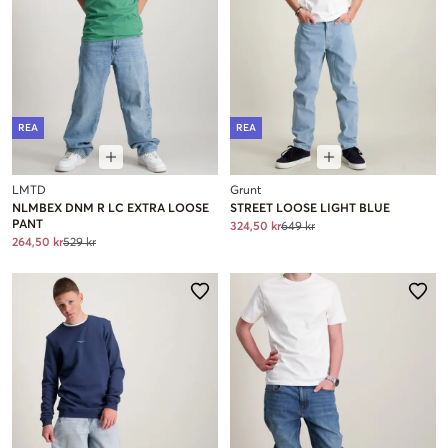
REA
REA
LMTD
Grunt
NLMBEX DNM R LC EXTRA LOOSE
STREET LOOSE LIGHT BLUE
PANT
324,50 kr
649 kr
264,50 kr
529 kr