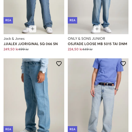
REA
REA
Jack & Jones
ONLY & SONS JUNIOR
JJIALEX JJORIGINAL SQ 066 SN
OSJFADE LOOSE MB 5015 TAI DNM
249,50 kr
499 kr
224,50 kr
449 kr
REA
REA