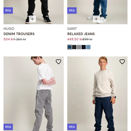
REA
REA
HUGO
GANT
DENIM TROUSERS
RELAXED JEANS
504 kr
1 260 kr
449,50 kr
899 kr
REA
REA