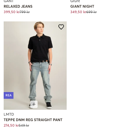
GANT
Grunt
RELAXED JEANS
GIANT NIGHT
399,50 kr
799 kr
349,50 kr
699 kr
REA
LMTD
TEPPE DNM REG STRAIGHT PANT
274,50 kr
549 kr