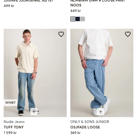
JJIDAVE JJORIGINAL SQ 151
NLMBIRM DNM R LOOSE PANT
NOOS
499 kr
449 kr
NYHET
Nudie Jeans
ONLY & SONS JUNIOR
TUFF TONY
OSJFADE LOOSE
1 599 kr
349 kr