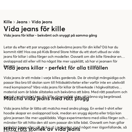
Kille
Jeans
Vida jeans
Vida jeans för kille
Vida jeans för killar - bekvämt och snyggt på samma gång
Letar du efter ett par snygga och bekväma jeans för din kille? Då har du
kommit rätt! Hos oss på Kids Brand Store hittar du ett stort utbud av vida
jeans för killar i olika färger och modeller. Oavsett om din kille föredrar en
avslappnad stil eller vill ha något lite mer uppklätt, så har vi jeansen för
honom.
Vida jeans killar - perfekt för alla tillfällen
Vida jeans är ett måste i varje killes garderob. De är otroligt mångsidiga och
passar lika bra till skolan som till fritidsaktiviteter eller varför inte en utekväll
med kompisarna? Våra vida jeans för killar är tillverkade i högkvalitativa
material som är både slitstarka och bekväma att bära. Med rätt passform och
stretch i materialet kan din kille röra sig fritt utan att känna sig begränsad.
Matcha vida jeans med rätt plagg
Vida jeans killar är lätta att matcha med andra plagg. En enkel t-shirt eller
hoodie skapar en avslappnad look, medan en snygg skjorta eller tröja kan
göra jeansen lite mer uppklädda. Våga experimentera med olika färger och
mönster för att hitta den stil som passar din kille bäst. Oavsett om han gillar
jordnära toner eller vill sticka ut i mängden med något mer iögonfallande, så
Hitta rätt storlek av vida jeans