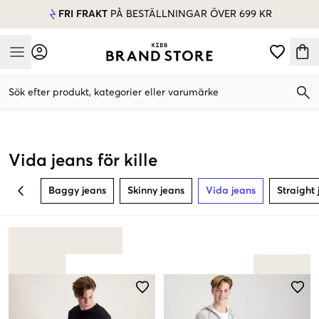
FRI FRAKT
PÅ BESTÄLLNINGAR ÖVER 699 KR
Mobile Menu
Sök efter produkt, kategorier eller varumärke
Mobile Menu
Vida jeans för kille
Baggy jeans
Skinny jeans
Vida jeans
Straight 
BACK