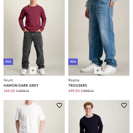
REA
REA
Grunt
Replay
HAMON DARK GREY
TROUSERS
349,50 kr
699 kr
499,50 kr
999 kr