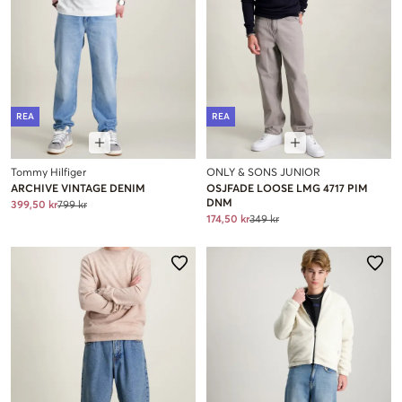
REA
REA
Tommy Hilfiger
ONLY & SONS JUNIOR
ARCHIVE VINTAGE DENIM
OSJFADE LOOSE LMG 4717 PIM
DNM
399,50 kr
799 kr
174,50 kr
349 kr