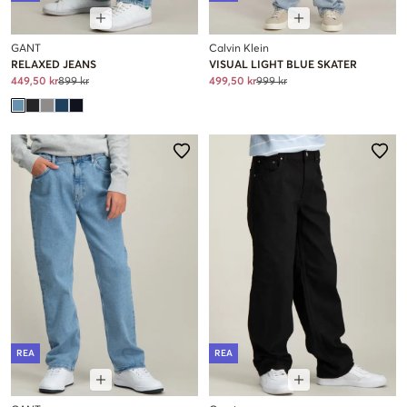
GANT
Calvin Klein
RELAXED JEANS
VISUAL LIGHT BLUE SKATER
449,50 kr
899 kr
499,50 kr
999 kr
REA
REA