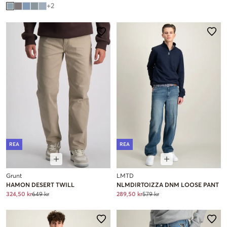
+
2
REA
REA
Grunt
LMTD
HAMON DESERT TWILL
NLMDIRTOIZZA DNM LOOSE PANT
324,50 kr
649 kr
289,50 kr
579 kr