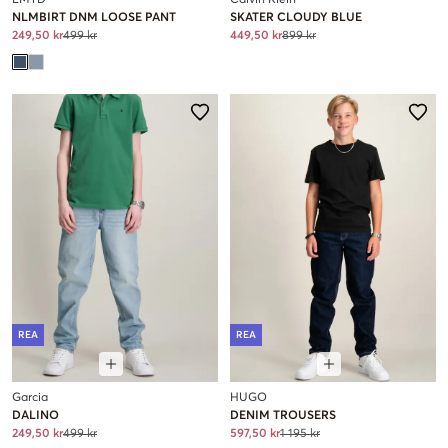
NLMBIRT DNM LOOSE PANT
SKATER CLOUDY BLUE
249,50 kr
499 kr
449,50 kr
899 kr
REA
REA
Garcia
HUGO
DALINO
DENIM TROUSERS
249,50 kr
499 kr
597,50 kr
1 195 kr