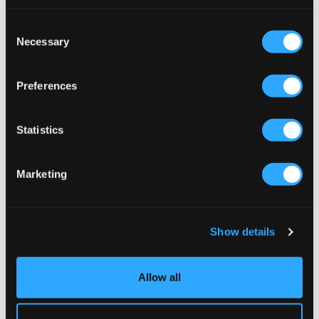
Consent
Necessary
Selection
Preferences
Statistics
REA
Marketing
Garcia
Jack & Jones
BOYS PANTS
JJIALEX JJORIGINAL AKM 061
NOOS JNR
299,50 kr
599 kr
499 kr
Show details
Allow all