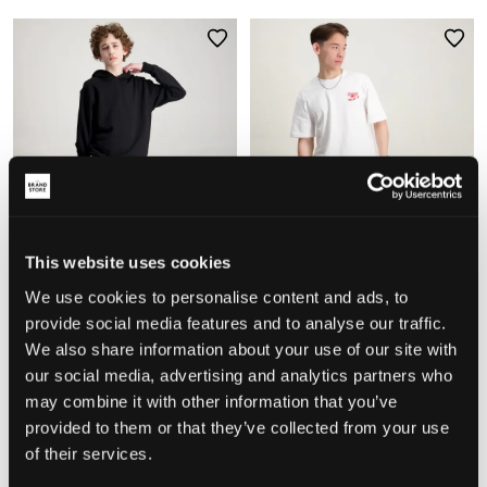
This website uses cookies
REA
REA
We use cookies to personalise content and ads, to
provide social media features and to analyse our traffic.
We also share information about your use of our site with
Tommy Hilfiger
Jack & Jones
BAGGY DESTRUCTIONS DARK
JJIRON JJORIGINAL SQ 205
our social media, advertising and analytics partners who
JEANS
249,50 kr
499 kr
may combine it with other information that you’ve
549,50 kr
1 099 kr
provided to them or that they’ve collected from your use
of their services.