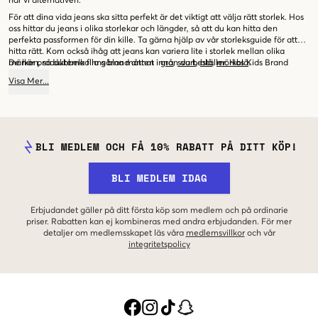
har vi alternativen.
För att dina vida jeans ska sitta perfekt är det viktigt att välja rätt storlek. Hos
oss hittar du jeans i olika storlekar och längder, så att du kan hitta den
perfekta passformen för din kille. Ta gärna hjälp av vår storleksguide för att
hitta rätt. Kom också ihåg att jeans kan variera lite i storlek mellan olika
märken, så dubbelkolla gärna måtten innan du beställer. Hos Kids Brand
De här produkterna finns bland annat i
grå
,
svart
,
blå
,
mörkblå
.
Store hittar du ett brett sortiment av snygga och bekväma vida jeans för killar.
Visa
Mer
...
Oavsett om din kille vill ha ett par avslappnade jeans för vardagen eller något
lite mer uppklätt, så har vi alternativen. Låt honom experimentera med olika
stilar och hitta jeansen som passar honom bäst. Shoppa vida jeans killar hos
oss idag och ge din kille ett par jeans han kommer älska att bära!
BLI MEDLEM OCH FÅ 10% RABATT PÅ DITT KÖP!
BLI MEDLEM IDAG
Erbjudandet gäller på ditt första köp som medlem och på ordinarie
priser. Rabatten kan ej kombineras med andra erbjudanden. För mer
detaljer om medlemsskapet läs våra
medlemsvillkor
och vår
integritetspolicy