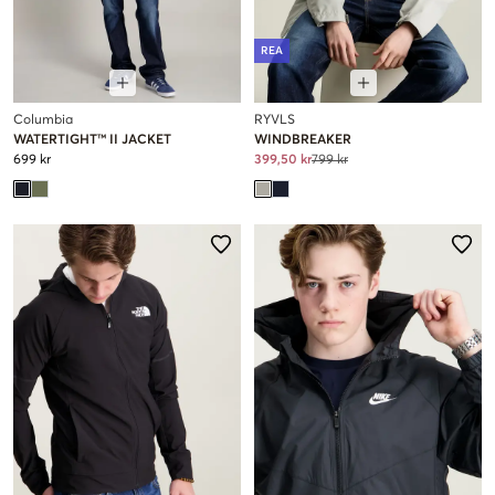
REA
Columbia
RYVLS
WATERTIGHT™ II JACKET
WINDBREAKER
699 kr
399,50 kr
799 kr