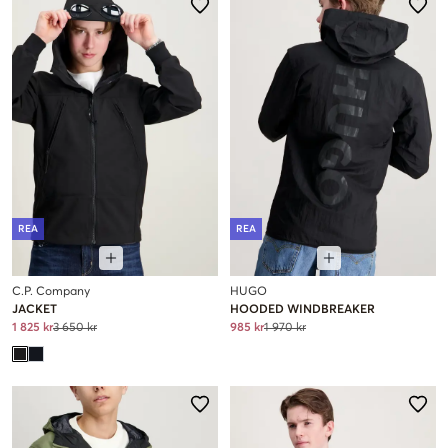
REA
REA
C.P. Company
HUGO
JACKET
HOODED WINDBREAKER
1 825 kr
3 650 kr
985 kr
1 970 kr