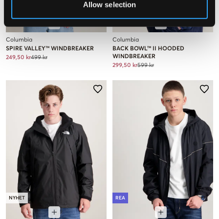
Allow selection
REA
REA
Columbia
Columbia
SPIRE VALLEY™ WINDBREAKER
BACK BOWL™ II HOODED
WINDBREAKER
249,50 kr
499 kr
299,50 kr
599 kr
NYHET
REA