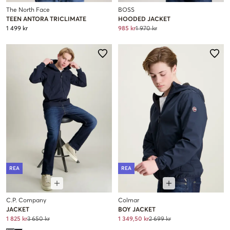
The North Face
BOSS
TEEN ANTORA TRICLIMATE
HOODED JACKET
1 499 kr
985 kr
1 970 kr
REA
REA
C.P. Company
Colmar
JACKET
BOY JACKET
1 825 kr
3 650 kr
1 349,50 kr
2 699 kr