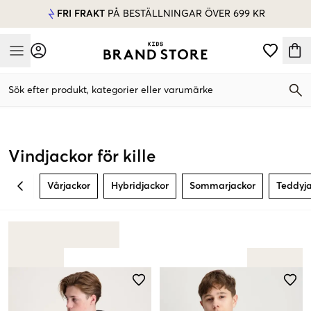
FRI FRAKT
PÅ BESTÄLLNINGAR ÖVER 699 KR
Mobile Menu
Sök efter produkt, kategorier eller varumärke
Mobile Menu
Vindjackor för kille
Vårjackor
Hybridjackor
Sommarjackor
Teddyj
BACK