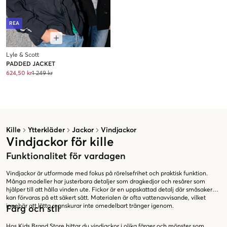
REA
Lyle & Scott
PADDED JACKET
624,50 kr
1 249 kr
Kille
Ytterkläder
Jackor
Vindjackor
Vindjackor för kille
Funktionalitet för vardagen
Vindjackor är utformade med fokus på rörelsefrihet och praktisk funktion.
Många modeller har justerbara detaljer som dragkedjor och resårer som
hjälper till att hålla vinden ute. Fickor är en uppskattad detalj där småsaker
kan förvaras på ett säkert sätt. Materialen är ofta vattenavvisande, vilket
innebär att lätta regnskurar inte omedelbart tränger igenom.
Färg och stil
Hos Kids Brand Store hittar du vindjackor i olika färger och mönster som