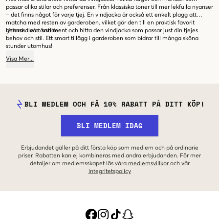
passar olika stilar och preferenser. Från klassiska toner till mer lekfulla nyanser
– det finns något för varje tjej. En vindjacka är också ett enkelt plagg att
matcha med resten av garderoben, vilket gör den till en praktisk favorit
genom flera årstider.
Utforska vårt sortiment och hitta den vindjacka som passar just din tjejes
behov och stil. Ett smart tillägg i garderoben som bidrar till många sköna
stunder utomhus!
Visa
Mer
...
BLI MEDLEM OCH FÅ 10% RABATT PÅ DITT KÖP!
BLI MEDLEM IDAG
Erbjudandet gäller på ditt första köp som medlem och på ordinarie
priser. Rabatten kan ej kombineras med andra erbjudanden. För mer
detaljer om medlemsskapet läs våra
medlemsvillkor
och vår
integritetspolicy