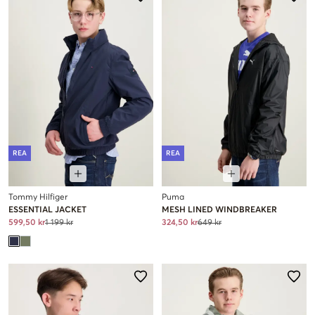
REA
REA
Tommy Hilfiger
Puma
ESSENTIAL JACKET
MESH LINED WINDBREAKER
599,50 kr
1 199 kr
324,50 kr
649 kr