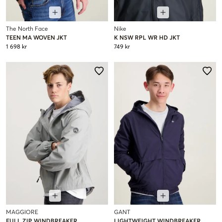
The North Face
Nike
TEEN MA WOVEN JKT
K NSW RPL WR HD JKT
1 698 kr
749 kr
MAGGIORE
GANT
FULL ZIP WINDBREAKER
LIGHTWEIGHT WINDBREAKER