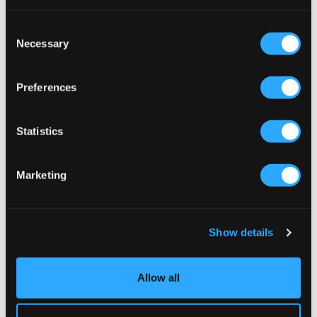
Consent
Necessary
Selection
REA
Preferences
New Balance
Tommy Hilfiger
PANELLED TRACK JACKET
ESSENTIAL JACKET
699 kr
599,50 kr
1 199 kr
Statistics
Marketing
Show details
Allow all