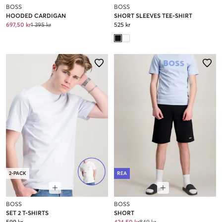
BOSS
BOSS
HOODED CARDIGAN
SHORT SLEEVES TEE-SHIRT
697,50 kr
1 395 kr
525 kr
2-PACK
REA
BOSS
BOSS
SET 2 T-SHIRTS
SHORT