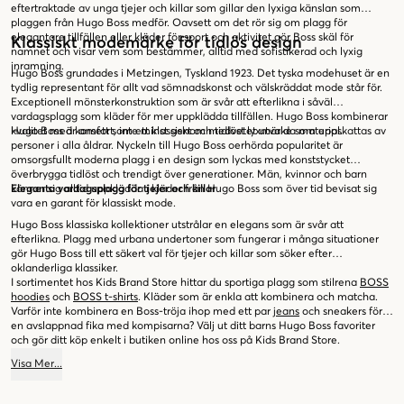
eftertraktade av unga tjejer och killar som gillar den lyxiga känslan som
plaggen från Hugo Boss medför. Oavsett om det rör sig om plagg för
elegantare tillfällen eller kläder för sport och aktivitet gör Boss skäl för
Klassiskt modemärke för tidlös design
namnet och visar vem som bestämmer, alltid med sofistikerad och lyxig
inramning.
Hugo Boss grundades i Metzingen, Tyskland 1923. Det tyska modehuset är en
tydlig representant för allt vad sömnadskonst och välskräddat mode står för.
Exceptionell mönsterkonstruktion som är svår att efterlikna i såväl
vardagsplagg som kläder för mer uppklädda tillfällen. Hugo Boss kombinerar
kvalitet med komfort, inte minst genom medvetet utvalda material.
Hugo Boss är ansett som ett klassiskt och tidlöst lyxmärke som uppskattas av
personer i alla åldrar. Nyckeln till Hugo Boss oerhörda popularitet är
omsorgsfullt moderna plagg i en design som lyckas med konststycket
överbrygga tidlöst och trendigt över generationer. Män, kvinnor och barn
känner sig alltid uppklädda i kläder från Hugo Boss som över tid bevisat sig
Eleganta vardagsplagg för tjejer och killar
vara en garant för klassiskt mode.
Hugo Boss klassiska kollektioner utstrålar en elegans som är svår att
efterlikna. Plagg med urbana undertoner som fungerar i många situationer
gör Hugo Boss till ett säkert val för tjejer och killar som söker efter
oklanderliga klassiker.
I sortimentet hos Kids Brand Store hittar du sportiga plagg som stilrena
BOSS
hoodies
och
BOSS t-shirts
. Kläder som är enkla att kombinera och matcha.
Varför inte kombinera en Boss-tröja ihop med ett par
jeans
och sneakers för
en avslappnad fika med kompisarna? Välj ut ditt barns Hugo Boss favoriter
och gör ditt köp enkelt i butiken online hos oss på Kids Brand Store.
Visa
Mer
...