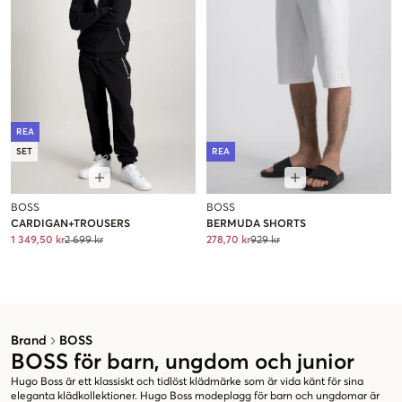
REA
SET
REA
BOSS
BOSS
CARDIGAN+TROUSERS
BERMUDA SHORTS
1 349,50 kr
2 699 kr
278,70 kr
929 kr
Brand
BOSS
BOSS för barn, ungdom och junior
Hugo Boss är ett klassiskt och tidlöst klädmärke som är vida känt för sina
eleganta klädkollektioner. Hugo Boss modeplagg för barn och ungdomar är