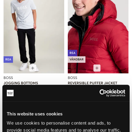
REA
REA
VÄNDBAR
BOSS
BOSS
JOGGING BOTTOMS
REVERSIBLE PUFFER JACKET
564,50 kr
1 129 kr
1 557,50 kr
3 115 kr
This website uses cookies
We use cookies to personalise content and ads, to
provide social media features and to analyse our traffic.