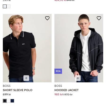
599 kr
424,50 kr
849 kr
REA
BOSS
BOSS
SHORT SLEEVE POLO
HOODED JACKET
699 kr
985 kr
1 970 kr