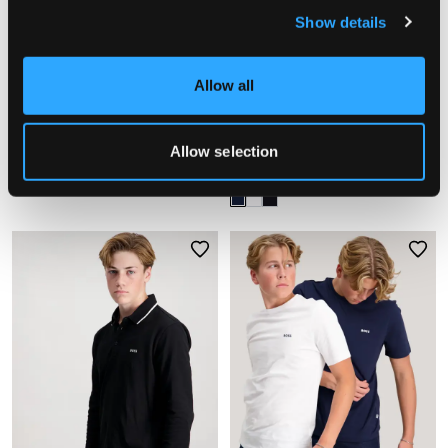
Show details
REA
Allow all
BOSS
BOSS
Allow selection
HOODED CARDIGAN
SHORT SLEEVE POLO
697,50 kr
1 395 kr
699 kr