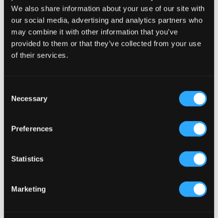
We also share information about your use of our site with
our social media, advertising and analytics partners who
may combine it with other information that you’ve
provided to them or that they’ve collected from your use
of their services.
REA
Consent
BOSS
BOSS
Necessary
Selection
SWEATSHIRT
SHORT SLEEVE POLO
597,50 kr
1 195 kr
865 kr
Preferences
Statistics
Marketing