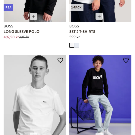
REA
2-PACK
BOSS
BOSS
LONG SLEEVE POLO
SET 2 T-SHIRTS
497,50 kr
995 kr
599 kr