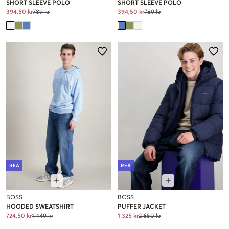
SHORT SLEEVE POLO
SHORT SLEEVE POLO
394,50 kr
789 kr
394,50 kr
789 kr
REA
REA
BOSS
BOSS
HOODED SWEATSHIRT
PUFFER JACKET
724,50 kr
1 449 kr
1 325 kr
2 650 kr