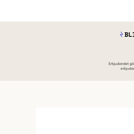
BL
Erbjudandet gäl
erbjuda