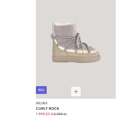
REA
INUIKII
CURLY ROCK
1 999,50 kr
3 999 kr