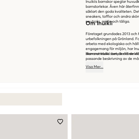
Inuikiis barnskor speglar huvud
barnstorlekar. Även här återfin
såklart den goda kvaliteten. De
sneakers, tofflor och andra sköna
neutrala, rejäla och tåliga.
Om Inuikii
Företaget grundades 2013 och har
urbefolkningen på Grönland. F
arbeta med ekologiska och håll
engagemang för miljön, har Inui
skovarumärke som är det de vill
Namnet Inuikii betyder förenkla
passande beskrivning av de mån
Visa
Mer
...