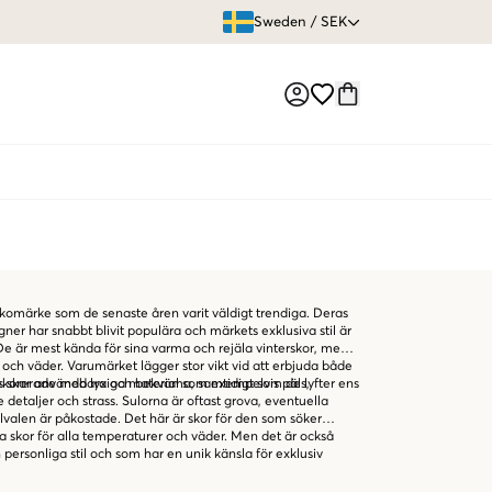
ÖPPET KÖP
Sweden
/
SEK
Market switch
 skomärke som de senaste åren varit väldigt trendiga. Deras
ner har snabbt blivit populära och märkets exklusiva stil är
. De är mest kända för sina varma och rejäla vinterskor, men
er och väder. Varumärket lägger stor vikt vid att erbjuda både
eras skor användbara och bekväma, samtidigt som de lyfter ens
t dekorerade med lyxiga material som exempelvis päls,
e detaljer och strass. Sulorna är oftast grova, eventuella
valen är påkostade. Det här är skor för den som söker
 skor för alla temperaturer och väder. Men det är också
n personliga stil och som har en unik känsla för exklusiv