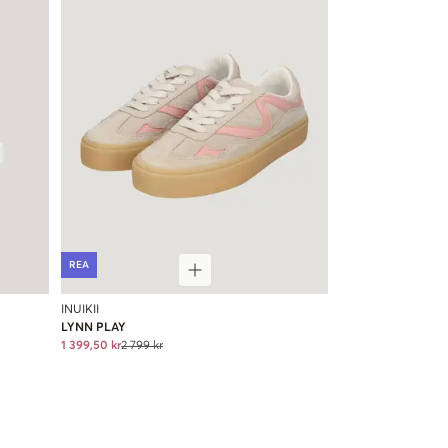
REA
INUIKII
LYNN PLAY
1 399,50 kr
2 799 kr