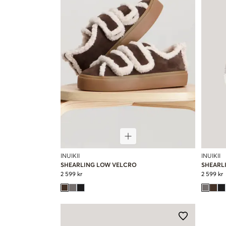
INUIKII
INUIKII
SHEARLING LOW VELCRO
SHEARL
2 599 kr
2 599 kr