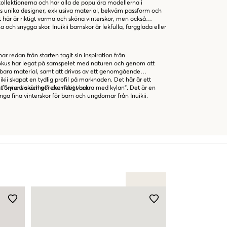
kollektionerna och har alla de populära modellerna i
ns unika designer, exklusiva material, bekväm passform och
t här är riktigt varma och sköna vinterskor, men också
 och snygga skor. Inuikii barnskor är lekfulla, färgglada eller
 redan från starten tagit sin inspiration från
okus har legat på samspelet med naturen och genom att
bara material, samt att drivas av ett genomgående
kii skapat en tydlig profil på marknaden. Det här är ett
 förmedla och gör det riktigt bra.
t “kylans skönhet” eller “det vackra med kylan”. Det är en
ga fina vinterskor för barn och ungdomar från Inuikii.