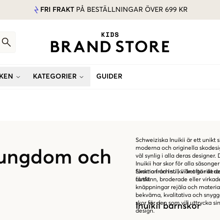
FRI FRAKT
PÅ BESTÄLLNINGAR ÖVER 699 KR
KEN
KATEGORIER
GUIDER
Schweiziska Inuikii är ett unikt
moderna och originella skodesig
, ungdom och
väl synlig i alla deras designer
Inuikii har skor för alla säsong
funktion och stil, vilket gör d
Skorna från Inuikii är ofta rik
outfit.
fårskinn, broderade eller virkad
knäppningar rejäla och material
bekväma, kvalitativa och snygga
skor för den som vill uttrycka si
Inuikii barnskor
design.