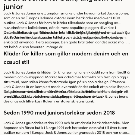
junior
Jack & Jones Junior är ett ungdomsmärke under huvudmärket Jack & Jones,
som är en av Europas ledande aktörer inom herrkläder med över 1 000
butiker. Jack & Jones för barn är kläder tillverkade som en spegling av
huvudmärkets kollektioner, där de mest populära plaggen tillverkas i
juniorstorlekar. Unga män och killar vill också klä sig snyggt och med Jack &
Det här är ett bra val för den som inte vill “krångla till det” med sin personliga
Jones Junior kan de skapa en trendig och lättstylad garderob för vardagen.
stil. Kläderna är ofta klassiska i stilen men alltid moderna, vilket gör dem
enkla att använda i flera säsonger. Den goda kvaliteten gör det också möjligt
att behålla sina favoriter i många år.
Kläder för killar som gillar modern denim och en
casual stil
Jack & Jones Junior är kläder för killar som gillar en klädstil som framförallt är
modern och avslappnad. Märket har också mer formella och festliga plagg i
sitt utbud, men stilen känns fortfarande igen på sin coola design. Eftersom
Jack & Jones är en komplett modeleverantör är det enkelt att plocka ihop en
hel garderob med allt man behöver ur märkets kollektioner. Men det går
Det här varumärket är framförallt känt för sina denim-kollektioner och är ett
precis lika lätt att matcha enstaka plagg med andra märken.
bra ställe att kika på om man älskar jeans. Merparten av Jack & Jones jeans
designas och tillverkas i Italien i en italiensk jeansfabrik.
Sedan 1990 med juniorstorlekar sedan 2018
Jack & Jones grundades redan 1990 och är ett danskt herrklädesmärke. Man
öppnade sin första butik i Norge 1991 och har sedan dess växt till över tusen
butiker runt om i Europa. Jack & Jones Junior grundades 2018 och har snabbt