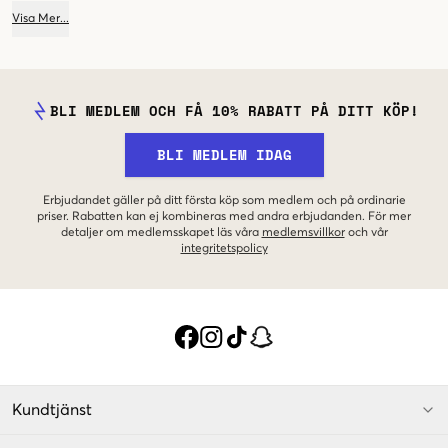
blivit populärt bland unga killar. Varumärket väljer att profilera sig som ett
Visa
Mer
...
perfekt val för den modeintresserade killen som värdesätter kvalitet, design
och prisvärdhet.
BLI MEDLEM OCH FÅ 10% RABATT PÅ DITT KÖP!
BLI MEDLEM IDAG
Erbjudandet gäller på ditt första köp som medlem och på ordinarie
priser. Rabatten kan ej kombineras med andra erbjudanden. För mer
detaljer om medlemsskapet läs våra
medlemsvillkor
och vår
integritetspolicy
Kundtjänst