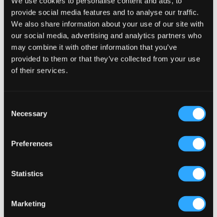
We use cookies to personalise content and ads, to
Jack & Jones
Jack & Jones
provide social media features and to analyse our traffic.
JPRSOLAR BLAZER
JJICHRIS JJORIGINAL AKM 723
We also share information about your use of our site with
NOOS JNR
799 kr
499 kr
our social media, advertising and analytics partners who
may combine it with other information that you’ve
provided to them or that they’ve collected from your use
of their services.
Consent
Necessary
Selection
Preferences
Statistics
Jack & Jones
Jack & Jones
Marketing
JJIALEX JJORIGINAL AKM 554
JJEORGANIC BASIC TEE SS O-