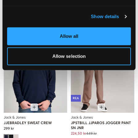
NECK
449 kr
149 kr
Show details
Allow all
Allow selection
REA
Jack & Jones
Jack & Jones
JJEBRADLEY SWEAT CREW
JPSTBILL JJPAROS JOGGER PANT
SN JNR
299 kr
224,50 kr
449 kr