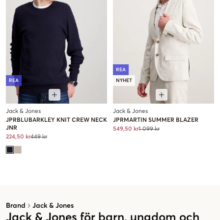
REA
REA
NYHET
Jack & Jones
Jack & Jones
JPRBLUBARKLEY KNIT CREW NECK
JPRMARTIN SUMMER BLAZER
JNR
549,50 kr
1 099 kr
224,50 kr
449 kr
Brand
Jack & Jones
Jack & Jones för barn, ungdom och