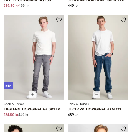
JJIRON JJORIGINAL SQ 205
JJIGLENN JJORIGINAL GE 001 I.K
249,50 kr
499 kr
449 kr
REA
Jack & Jones
Jack & Jones
JJIGLENN JJORIGINAL GE 001 I.K
JJICLARK JJORIGINAL AKM 123
224,50 kr
449 kr
489 kr