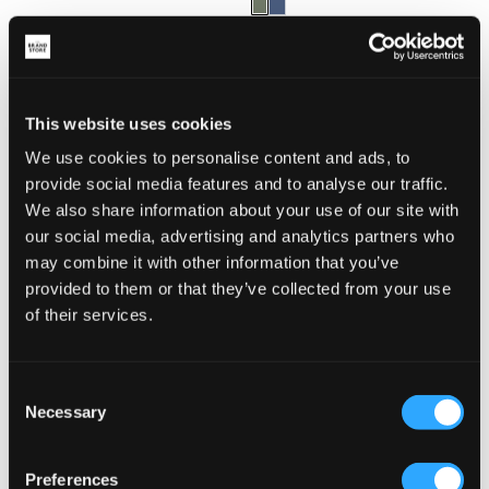
This website uses cookies
We use cookies to personalise content and ads, to
provide social media features and to analyse our traffic.
We also share information about your use of our site with
our social media, advertising and analytics partners who
may combine it with other information that you’ve
provided to them or that they’ve collected from your use
of their services.
Jack & Jones
Parajumpers
Consent
JJEMULTI QUILTED JACKET
NOLAN - BOY
Necessary
549 kr
3 599 kr
Selection
Preferences