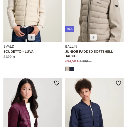
REA
BVALDI
BALLIN
SCUDETTO - LUVA
JUNIOR PADDED SOFTSHELL
JACKET
2 399 kr
694,50 kr
1 389 kr