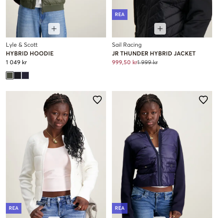
REA
Lyle & Scott
Sail Racing
HYBRID HOODIE
JR THUNDER HYBRID JACKET
1 049 kr
999,50 kr
1 999 kr
REA
REA