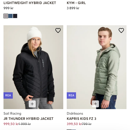
LIGHTWEIGHT HYBRID JACKET
KYM - GIRL
999 kr
3 899 kr
REA
REA
Sail Racing
Didriksons
JR THUNDER HYBRID JACKET
KAPRIS KIDS FZ 3
999,50 kr
1 999 kr
399,50 kr
799 kr