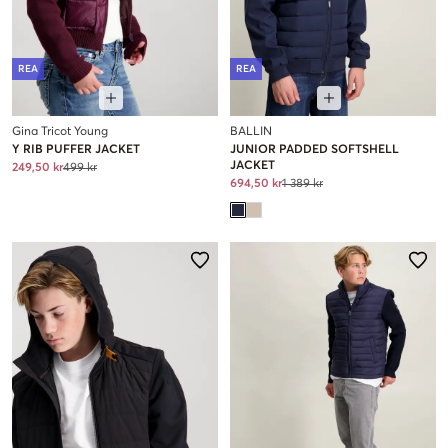
REA
REA
Gina Tricot Young
BALLIN
Y RIB PUFFER JACKET
JUNIOR PADDED SOFTSHELL
JACKET
249,50 kr
499 kr
694,50 kr
1 389 kr