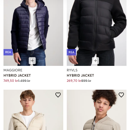
REA
REA
MAGGIORE
RYVLS
HYBRID JACKET
HYBRID JACKET
749,50 kr
1 499 kr
269,70 kr
899 kr