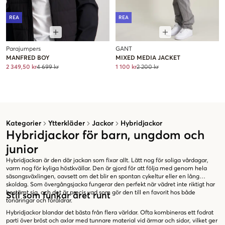
REA
REA
Parajumpers
GANT
MANFRED BOY
MIXED MEDIA JACKET
2 349,50 kr
4 699 kr
1 100 kr
2 200 kr
Kategorier
Ytterkläder
Jackor
Hybridjackor
Hybridjackor för barn, ungdom och
junior
Hybridjackan är den där jackan som fixar allt. Lätt nog för soliga vårdagar,
varm nog för kyliga höstkvällar. Den är gjord för att följa med genom hela
säsongsväxlingen, oavsett om det blir en spontan cykeltur eller en lång
skoldag. Som övergångsjacka fungerar den perfekt när vädret inte riktigt har
bestämt sig, och det är precis vad som gör den till en favorit hos både
Stil som funkar året runt
tonåringar och föräldrar.
Hybridjackor blandar det bästa från flera världar. Ofta kombineras ett fodrat
parti över bröst och axlar med tunnare material vid ärmar och sidor, vilket ger