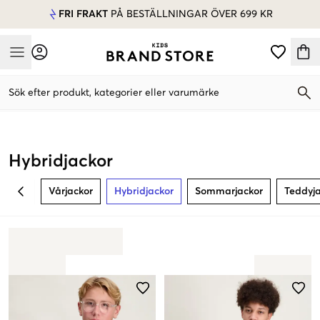
FRI FRAKT
PÅ BESTÄLLNINGAR ÖVER 699 KR
Mobile Menu
Sök efter produkt, kategorier eller varumärke
Mobile Menu
Hybridjackor
Vårjackor
Hybridjackor
Sommarjackor
Teddyj
BACK