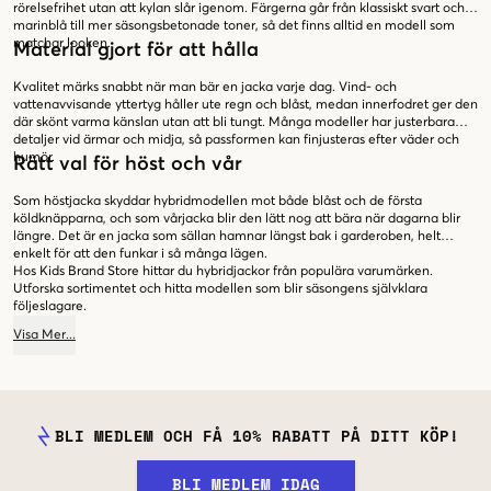
rörelsefrihet utan att kylan slår igenom. Färgerna går från klassiskt svart och
marinblå till mer säsongsbetonade toner, så det finns alltid en modell som
matchar looken.
Material gjort för att hålla
Kvalitet märks snabbt när man bär en jacka varje dag. Vind- och
vattenavvisande yttertyg håller ute regn och blåst, medan innerfodret ger den
där skönt varma känslan utan att bli tungt. Många modeller har justerbara
detaljer vid ärmar och midja, så passformen kan finjusteras efter väder och
humör.
Rätt val för höst och vår
Som höstjacka skyddar hybridmodellen mot både blåst och de första
köldknäpparna, och som vårjacka blir den lätt nog att bära när dagarna blir
längre. Det är en jacka som sällan hamnar längst bak i garderoben, helt
enkelt för att den funkar i så många lägen.
Hos Kids Brand Store hittar du hybridjackor från populära varumärken.
Utforska sortimentet och hitta modellen som blir säsongens självklara
följeslagare.
Visa
Mer
...
BLI MEDLEM OCH FÅ 10% RABATT PÅ DITT KÖP!
BLI MEDLEM IDAG