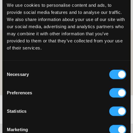
We use cookies to personalise content and ads, to
Kille
Underkläder
Underställ
provide social media features and to analyse our traffic.
Underställ för kille
We also share information about your use of our site with
our social media, advertising and analytics partners who
may combine it with other information that you’ve
provided to them or that they’ve collected from your use
BLI MEDLEM OCH FÅ 10% RABATT PÅ DITT KÖP!
of their services.
BLI MEDLEM IDAG
Consent
Erbjudandet gäller på ditt första köp som medlem och på ordinarie
Necessary
priser. Rabatten kan ej kombineras med andra erbjudanden. För mer
Selection
detaljer om medlemsskapet läs våra
medlemsvillkor
och vår
integritetspolicy
Preferences
Statistics
Marketing
Kundtjänst