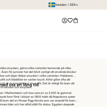
ÖPPET KÖP
Sweden
/
SEK
Market switch
 olika smycken, gärna olika varianter beroende på vilka
för. Även för juniorer har det blivit vanligt att använda klockor
ckor och tjejer älskar smycken i olika varianter. Halsband,
it och klädstilar en vacker touch. Killar gillar ofta att
å så vis komplettera sin outfit. Det är viktigt för barn att
med oss en lång tid
till klockor och smycken.
ter i Mellanöstern och tros vara en ca 3 000 år gammal
uret kom först i början av 1800-talet då Napoleons syster
1933 kom det en Musse Pigg-klocka som var ansedd för barn.
nes tider och har alltid stått för status. Egypten skapade