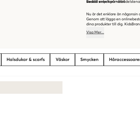
vackra smycken med ädelstenar i
Beställ enkelt på nätet
Nu är det enklare än någonsin 
Genom att lägga en onlinebeställ
dina produkter till dig. KidsBr
till barn. Välkommen till oss – 
Visa
Mer
...
Halsdukar & scarfs
Väskor
Smycken
Håraccessoare