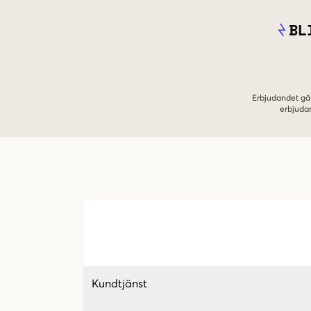
BL
Erbjudandet gäl
erbjuda
Kundtjänst