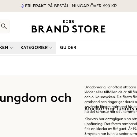
FRI FRAKT
PÅ BESTÄLLNINGAR ÖVER 699 KR
KEN
KATEGORIER
GUIDER
Ungdomar gillar oftast att bära
kläder eller tillfällen de är till 
, ungdom och
och olika smycken. De flesta fli
armband och ringar ger deras outf
använda längre halsband för att p
Klockor har funnits 
ha det senaste när det kommer 
Klockan har antagligen sina röt
uppfinning. Det första armbands
fick en klocka av Bréguet. År 
Smycken har funnits sedan urmin