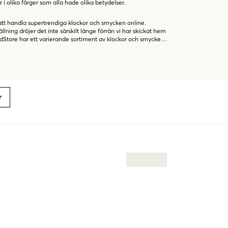
 olika färger som alla hade olika betydelser.
att handla supertrendiga klockor och smycken online.
ning dröjer det inte särskilt länge förrän vi har skickat hem
andStore har ett varierande sortiment av klockor och smycken
en roligare shoppingvärld online!
r