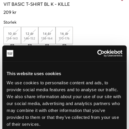
VIT
BASIC T-SHIRT BL K
-
KILLE
209 kr
Storlek
10 år
12 år
14 år
16 år
134-140
146-152
158-164
170-176
Upplevd storlek
This website uses cookies
Liten
Perfekt
Stor
We use cookies to personalise content and ads, to
STORLEKSGUIDE
provide social media features and to analyse our traffic.
We also share information about your use of our site with
VÄLJ STORLEK
our social media, advertising and analytics partners who
may combine it with other information that you’ve
Fri frakt
på beställningar över 699 kr
provided to them or that they’ve collected from your use
Öppet köp
i 60 dagar
of their services.
Leverans
2-4 vardagar