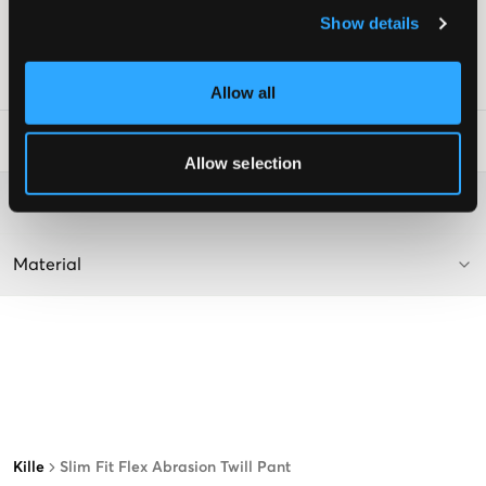
Knapp med gylf
Show details
Färg: Khaki
Art.nr
:
114489-002
Allow all
Tvättråd
:
Allow selection
Mer information om tvättråd
Material
Kille
Slim Fit Flex Abrasion Twill Pant