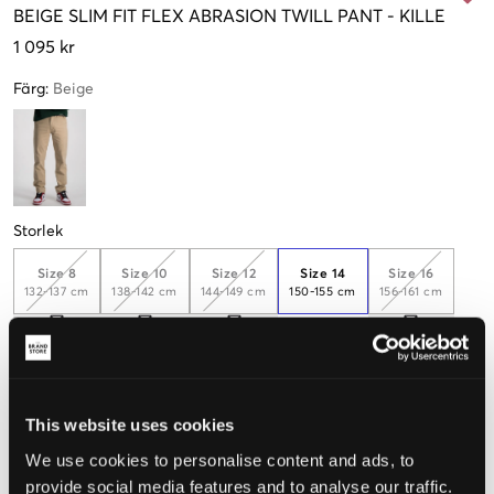
BEIGE
SLIM FIT FLEX ABRASION TWILL PANT
-
KILLE
1 095 kr
Färg
:
Beige
Storlek
Size 8
Size 10
Size 12
Size 14
Size 16
132-137 cm
138-142 cm
144-149 cm
150-155 cm
156-161 cm
Endast
1
kvar
Size 18
Size 20
163-168 cm
169-174 cm
This website uses cookies
We use cookies to personalise content and ads, to
Upplevd storlek
provide social media features and to analyse our traffic.