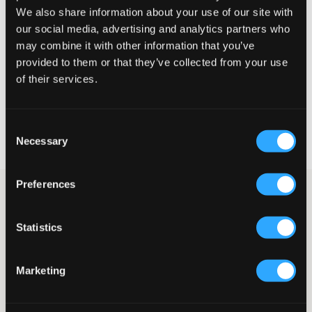
We also share information about your use of our site with
Liten
Perfekt
Stor
our social media, advertising and analytics partners who
may combine it with other information that you’ve
STORLEKSGUIDE
provided to them or that they’ve collected from your use
VÄLJ STORLEK
of their services.
Fri frakt
på beställningar över 699 kr
Consent
Öppet köp
i 60 dagar
Necessary
Selection
Leverans
2-4 vardagar
Preferences
Beiga chinos från Polo Ralph Lauren. Byxorna har ett
medföljande grönt skärp och en knapp i midjan samt sidofickor
och bakfickor. Dessa chinos är både bekväma och stilsäkra och
Statistics
användningsområderna är många. Skorna kommer från Merch
Sweden.
Chinos
Marketing
Skärp
Sidofickor
Bakfickor