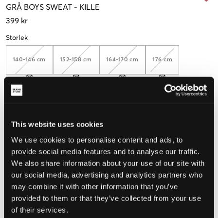
GRÅ
BOYS SWEAT
-
KILLE
399 kr
Storlek
140-146 cm
152-158 cm
164-170 cm
176 cm
Upplevd storlek
This website uses cookies
Liten
Perfekt
Stor
We use cookies to personalise content and ads, to
STORLEKSGUIDE
provide social media features and to analyse our traffic.
We also share information about your use of our site with
VÄLJ STORLEK
our social media, advertising and analytics partners who
may combine it with other information that you’ve
Fri frakt
på beställningar över 699 kr
provided to them or that they’ve collected from your use
Öppet köp
i 60 dagar
of their services.
Leverans
2-4 vardagar