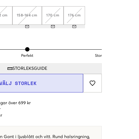
2 cm
158-164 cm
170 cm
176 cm
Perfekt
Stor
STORLEKSGUIDE
VÄLJ STORLEK
gar över 699 kr
r
r
ån Gant i ljusblått och vitt. Rund halsringning,