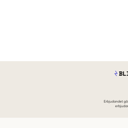
BL
Erbjudandet gäl
erbjuda