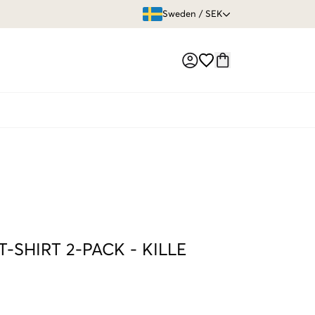
ÖPPET KÖP
Sweden
/
SEK
Market switch
T-SHIRT 2-PACK
-
KILLE