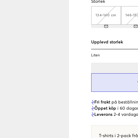
Storlek
134-140 cm
146-15
Upplevd storlek
Liten
Fri frakt
på beställnin
Öppet köp
i 60 daga
Leverans
2-4 vardaga
T-shirts i 2-pack fr