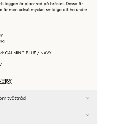
h loggan är placerad på bröstet. Dessa är
m är men också mycket smidiga att ha under
rm
ing
od
:
CALMING BLUE / NAVY
7
om tvättråd