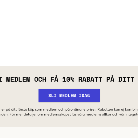
I MEDLEM OCH FÅ 10% RABATT PÅ DITT
BLI MEDLEM IDAG
ler på ditt första köp som medlem och på ordinarie priser. Rabatten kan ej komb
nden. För mer detaljer om medlemsskapet läs våra
medlemsvillkor
och vår
integrit