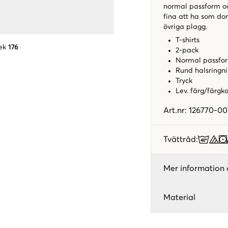
normal passform oc
fina att ha som do
övriga plagg.
T-shirts
ek
176
2-pack
Normal passfo
Rund halsringn
Tryck
Lev. färg/färgk
Art.nr
:
126770-00
Tvättråd
:
Mer information 
Material