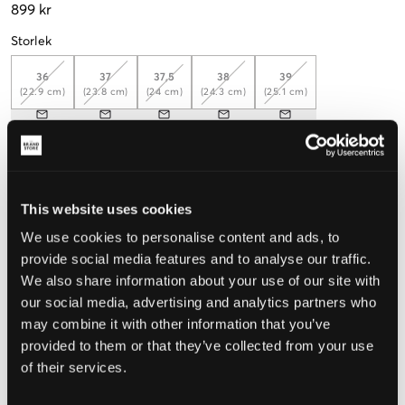
899 kr
Storlek
36
37
37,5
38
39
(22.9 cm)
(23.8 cm)
(24 cm)
(24.3 cm)
(25.1 cm)
Mät foten för att välja rätt storlek
Upplevd storlek
This website uses cookies
Liten
Perfekt
Stor
We use cookies to personalise content and ads, to
STORLEKSGUIDE
provide social media features and to analyse our traffic.
We also share information about your use of our site with
VÄLJ STORLEK
our social media, advertising and analytics partners who
may combine it with other information that you’ve
provided to them or that they’ve collected from your use
Fri frakt
på beställningar över 699 kr
of their services.
Öppet köp
i 60 dagar
Leverans
2-4 vardagar