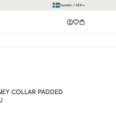
ÖPPET KÖP
Sweden
/
SEK
Market switch
NEY COLLAR PADDED
J