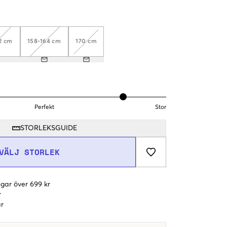
2 cm
158-164 cm
170 cm
Perfekt
Stor
STORLEKSGUIDE
VÄLJ STORLEK
gar över 699 kr
r
r