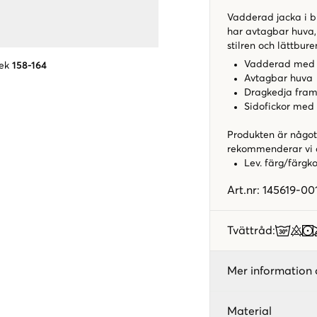
Vadderad jacka i 
har avtagbar huva, 
stilren och lättbur
Vadderad med s
ek
158-164
Avtagbar huva
Dragkedja framt
Sidofickor med 
Produkten är något 
rekommenderar vi a
Lev. färg/färgk
Art.nr
:
145619-00
Tvättråd
:
Mer information 
Material