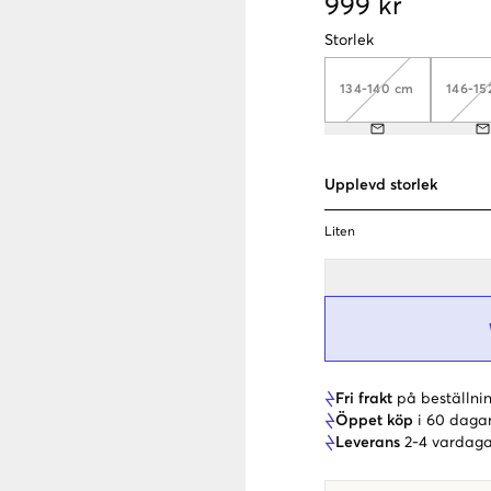
999 kr
Storlek
134-140 cm
146-15
Upplevd storlek
Liten
Fri frakt
på beställnin
Öppet köp
i 60 daga
Leverans
2-4 vardaga