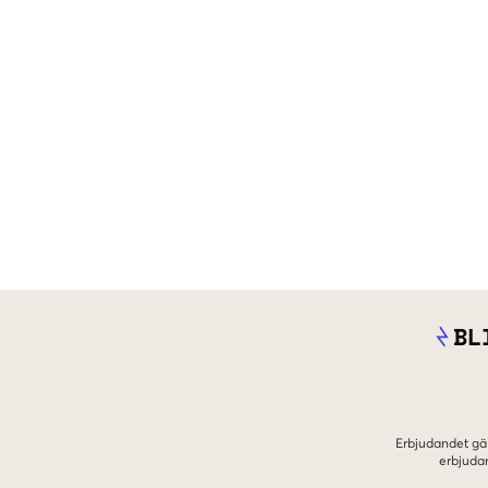
BL
Erbjudandet gäl
erbjuda