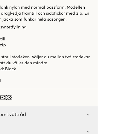
blank nylon med normal passform. Modellen
dragkedja framtill och sidofickor med zip. En
en jacka som funkar hela säsongen.
yntetfyllning
ill
zip
stor i storleken. Väljer du mellan två storlekar
tt du väljer den mindre.
od
:
Black
1
om tvättråd