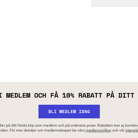
I MEDLEM OCH FÅ 10% RABATT PÅ DITT
BLI MEDLEM IDAG
ler på ditt första köp som medlem och på ordinarie priser. Rabatten kan ej komb
nden. För mer detaljer om medlemsskapet läs våra
medlemsvillkor
och vår
integrit