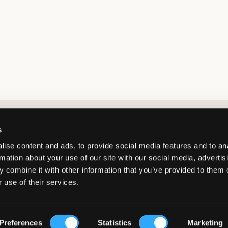
Market switcher
s
ise content and ads, to provide social media features and to an
rmation about your use of our site with our social media, advertis
 combine it with other information that you’ve provided to them o
 use of their services.
Sweden
/
SEK
© Copyright 2026 Kids Brand Store AB
Preferences
Statistics
Marketing