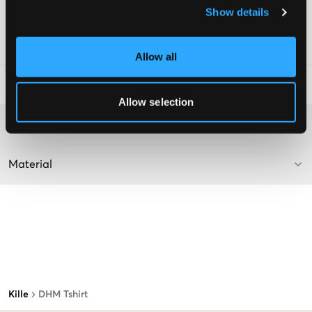
Mjuk bomullskvalitet
Show details
Normal passform
Art.nr
:
148850-009
Allow all
Tvättråd
:
Allow selection
Mer information om tvättråd
Material
Kille
DHM Tshirt