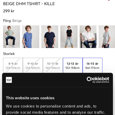
BEIGE
DHM TSHIRT
-
KILLE
299 kr
Färg
:
Beige
Storlek
8-9 år
9-10 år
10-11 år
12-13 år
14-15 år
128-134cm
134-140cm
140-146cm
152-158cm
164-170cm
15-16 år
170-176cm
This website uses cookies
Upplevd storlek
We use cookies to personalise content and ads, to
provide social media features and to analyse our traffic.
Liten
Perfekt
Stor