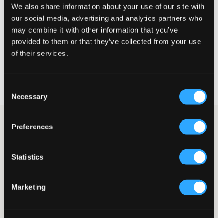
We also share information about your use of our site with
our social media, advertising and analytics partners who
STORLEKSGUIDE
may combine it with other information that you’ve
VÄLJ STORLEK
provided to them or that they’ve collected from your use
of their services.
Fri frakt
på beställningar över 699 kr
Öppet köp
i 60 dagar
Consent
Leverans
2-4 vardagar
Necessary
Selection
Beigevit t-shirt i en mjuk och högkvalitativ bomullstrikå med en
Preferences
stilren design. T-shirten pryds av en diskret broderad logotyp på
bröstet i en matchande färgton och har märkets karaktäristiska
randiga detalj i nacken. Modellen har en klassisk rundhalsad
Statistics
krage, korta ärmar och en bekväm, rak passform. Ett tidlöst
basplagg som är enkelt att kombinera med både jeans och
tygbyxor för en välklädd vardagslook.
Marketing
T-shirt med logobrodyr
Rundhalsad
Randig detalj i nacken