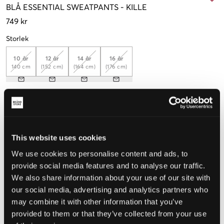
BLÅ
ESSENTIAL SWEATPANTS
-
KILLE
749 kr
Storlek
10 år
12 år
14 år
16 år
140 cm
(152 cm)
(164 cm)
(176 cm)
Upplevd storlek
Liten
Perfekt
Stor
This website uses cookies
STORLEKSGUIDE
We use cookies to personalise content and ads, to
provide social media features and to analyse our traffic.
VÄLJ STORLEK
We also share information about your use of our site with
our social media, advertising and analytics partners who
may combine it with other information that you’ve
Fri frakt
på beställningar över 699 kr
Öppet köp
i 60 dagar
provided to them or that they’ve collected from your use
Leverans
2-4 vardagar