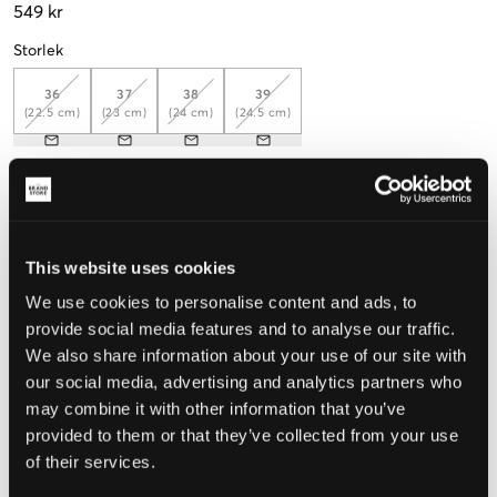
549 kr
Storlek
36
37
38
39
(22.5 cm)
(23 cm)
(24 cm)
(24.5 cm)
Mät foten för att välja rätt storlek
Upplevd storlek
This website uses cookies
Liten
Perfekt
Stor
We use cookies to personalise content and ads, to
provide social media features and to analyse our traffic.
We also share information about your use of our site with
VÄLJ STORLEK
our social media, advertising and analytics partners who
may combine it with other information that you’ve
provided to them or that they’ve collected from your use
Fri frakt
på beställningar över 699 kr
Öppet köp
i 60 dagar
of their services.
Leverans
2-4 vardagar