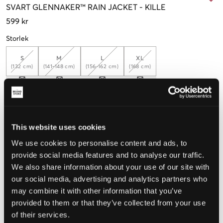
SVART
GLENNAKER™ RAIN JACKET
-
KILLE
599 kr
Storlek
S
M
L
XL
(132 cm)
(141-148 cm)
(156-162 cm)
(168 cm)
Upplevd storlek
This website uses cookies
Liten
Perfekt
Stor
We use cookies to personalise content and ads, to
STORLEKSGUIDE
provide social media features and to analyse our traffic.
We also share information about your use of our site with
VÄLJ STORLEK
our social media, advertising and analytics partners who
may combine it with other information that you’ve
Fri frakt
på beställningar över 699 kr
provided to them or that they’ve collected from your use
Öppet köp
i 60 dagar
of their services.
Leverans
2-4 vardagar