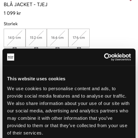
BLÅ
JACKET
-
TJEJ
1 099 kr
Storlek
140 cm
152 cm
164 cm
176 cm
Upplevd storlek
This website uses cookies
Liten
Perfekt
Stor
We use cookies to personalise content and ads, to
STORLEKSGUIDE
provide social media features and to analyse our traffic.
We also share information about your use of our site with
VÄLJ STORLEK
our social media, advertising and analytics partners who
may combine it with other information that you’ve
Fri frakt
på beställningar över 699 kr
provided to them or that they’ve collected from your use
Öppet köp
i 60 dagar
of their services.
Leverans
2-4 vardagar