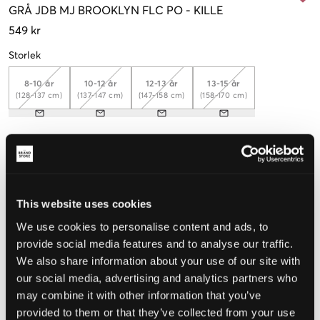
GRÅ
JDB MJ BROOKLYN FLC PO
-
KILLE
549 kr
Storlek
8-10 år
10-12 år
12-13 år
13-15 år
(128-137 cm)
(137-147 cm)
(147-158 cm)
(158-170 cm)
Upplevd storlek
Liten
Perfekt
Stor
This website uses cookies
STORLEKSGUIDE
We use cookies to personalise content and ads, to
VÄLJ STORLEK
provide social media features and to analyse our traffic.
We also share information about your use of our site with
our social media, advertising and analytics partners who
Fri frakt
på beställningar över 699 kr
may combine it with other information that you’ve
Öppet köp
i 60 dagar
provided to them or that they’ve collected from your use
Leverans
2-4 vardagar