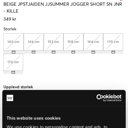
BEIGE
JPSTJAIDEN JJSUMMER JOGGER SHORT SN JNR
-
KILLE
349 kr
Storlek
140 cm
146 cm
152 cm
158 cm
164 cm
170 cm
176 cm
Upplevd storlek
Liten
Perfekt
Stor
STORLEKSGUIDE
This website uses cookies
VÄLJ STORLEK
We use cookies to personalise content and ads, to