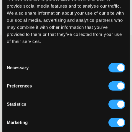
provide social media features and to analyse our traffic.
We also share information about your use of our site with
Fri frakt
på beställningar över 699 kr
our social media, advertising and analytics partners who
Öppet köp
i 60 dagar
may combine it with other information that you’ve
Leverans
2-4 vardagar
provided to them or that they’ve collected from your use
of their services.
Shorts i linnemix från Jack & Jones. I midjan finns resår och
snörning och fickor finns i sidan. Dessa shorts funkar både till
vardags och till fest.
Consent
Shorts
Necessary
Selection
Resår
Snörning
Sidofickor
Preferences
Normal passform
Bakficka
Statistics
Marketing