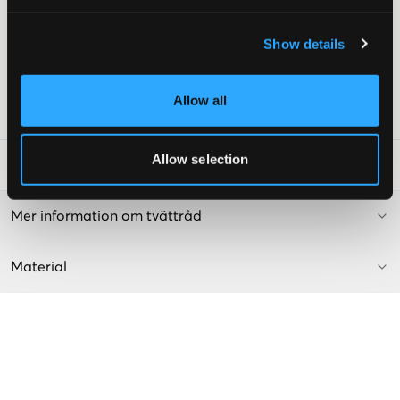
Show details
Lev. färg/färgkod
:
Crockery
Allow all
Art.nr
:
141132-001
Allow selection
Tvättråd
:
Mer information om tvättråd
Material