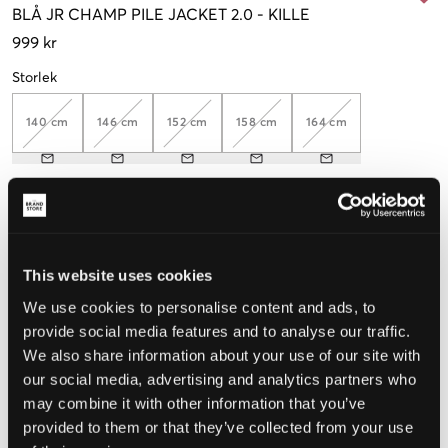
BLÅ
JR CHAMP PILE JACKET 2.0
-
KILLE
999 kr
Storlek
140 cm
146 cm
152 cm
158 cm
164 cm
Upplevd storlek
Liten
Perfekt
Stor
This website uses cookies
We use cookies to personalise content and ads, to
provide social media features and to analyse our traffic.
VÄLJ STORLEK
We also share information about your use of our site with
our social media, advertising and analytics partners who
may combine it with other information that you’ve
Fri frakt
på beställningar över 699 kr
Öppet köp
i 60 dagar
provided to them or that they’ve collected from your use
Leverans
2-4 vardagar