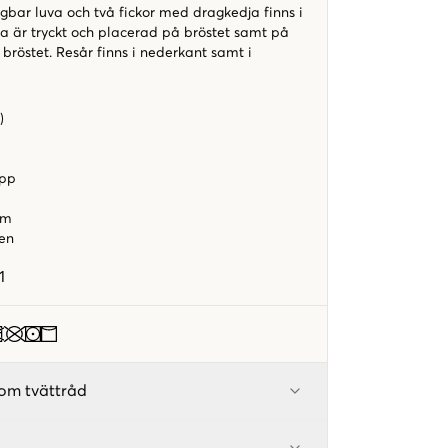
gbar luva och två fickor med dragkedja finns i
ga är tryckt och placerad på bröstet samt på
röstet. Resår finns i nederkant samt i
r)
napp
orm
een
1
om tvättråd