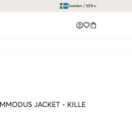
ÖPPET KÖP
Sweden
/
SEK
Market switch
OMMODUS JACKET
-
KILLE