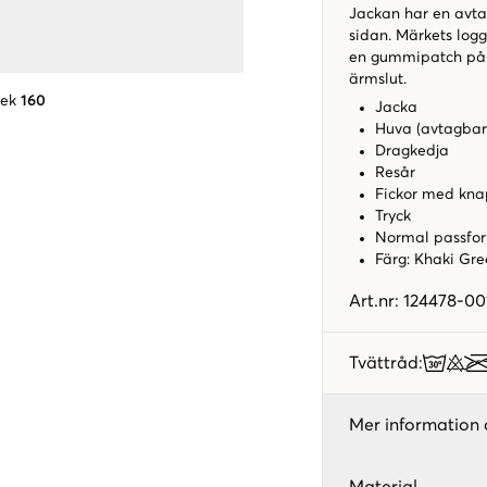
Jackan har en avta
sidan. Märkets log
en gummipatch på b
ärmslut.
lek
160
Jacka
Huva (avtagba
Dragkedja
Resår
Fickor med k
Tryck
Normal passf
Färg: Khaki Gr
Art.nr
:
124478-00
Tvättråd
:
Mer information 