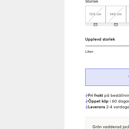
Storlek
130 cm
140 cm
Upplevd storlek
Liten
Fri frakt
på beställnin
Öppet köp
i 60 daga
Leverans
2-4 vardaga
Grön vadderad jacka