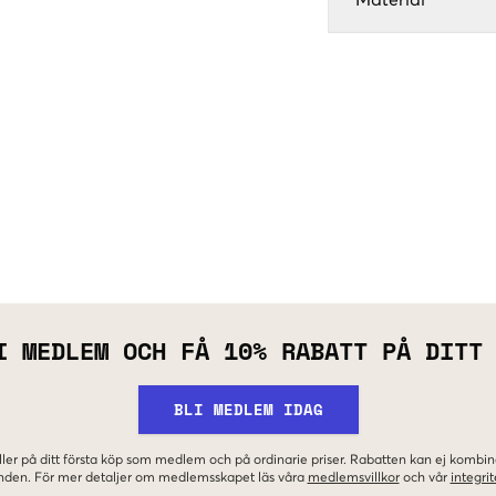
Material
I MEDLEM OCH FÅ 10% RABATT PÅ DITT
BLI MEDLEM IDAG
ler på ditt första köp som medlem och på ordinarie priser. Rabatten kan ej komb
nden. För mer detaljer om medlemsskapet läs våra
medlemsvillkor
och vår
integrit