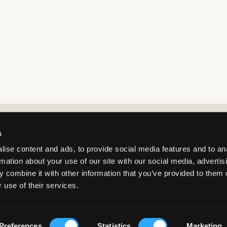
Market switcher
s
ise content and ads, to provide social media features and to an
rmation about your use of our site with our social media, advertis
 combine it with other information that you’ve provided to them o
 use of their services.
Sweden
/
SEK
© Copyright 2026 Kids Brand Store AB
Preferences
Statistics
Marketing