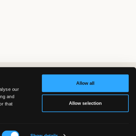
Allow all
alyse our
ing and
Allow selection
r that
Show details