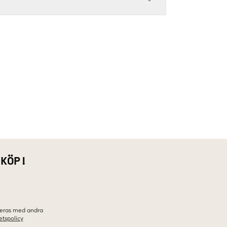
 KÖP!
ineras med andra
etspolicy