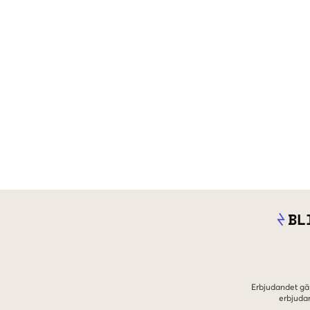
BL
Erbjudandet gäl
erbjuda