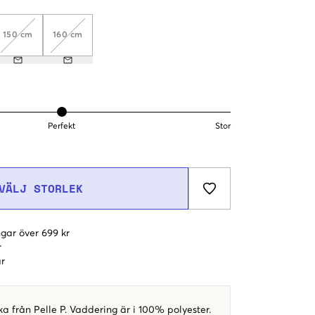
150 cm
160 cm
Perfekt
Stor
VÄLJ STORLEK
gar över 699 kr
r
r
 från Pelle P. Vaddering är i 100% polyester.