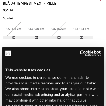
BLÅ
JR TEMPEST VEST
-
KILLE
899 kr
Storlek
122-128 cm
134-140 cm
146-152 cm
158-164 cm
Upplevd storlek
Liten
Perfekt
Stor
This website uses cookies
We use cookies to personalise content and ads, to
VÄLJ STORLEK
provide social media features and to analyse our traffic.
We also share information about your use of our site with
our social media, advertising and analytics partners who
Fri frakt
på beställningar över 699 kr
may combine it with other information that you’ve
Öppet köp
i 60 dagar
Leverans
2-4 vardagar
provided to them or that they’ve collected from your use