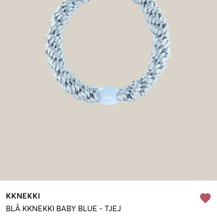
KKNEKKI
BLÅ
KKNEKKI BABY BLUE
-
TJEJ