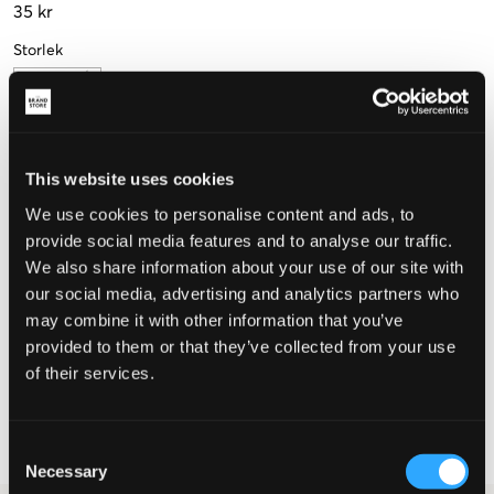
35 kr
Storlek
One size
This website uses cookies
Upplevd storlek
We use cookies to personalise content and ads, to
provide social media features and to analyse our traffic.
Liten
Perfekt
Stor
We also share information about your use of our site with
our social media, advertising and analytics partners who
may combine it with other information that you’ve
VÄLJ STORLEK
provided to them or that they’ve collected from your use
of their services.
Fri frakt
på beställningar över 699 kr
Öppet köp
i 60 dagar
Consent
Leverans
2-4 vardagar
Necessary
Selection