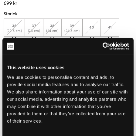
699 kr
Storlek
36
37
38
39
40
41
(22.5 cm)
(23 cm)
(24 cm)
(24.5 cm)
Mät foten för att välja rätt storlek
Upplevd storlek
This website uses cookies
Liten
Perfekt
Stor
We use cookies to personalise content and ads, to
provide social media features and to analyse our traffic.
We also share information about your use of our site with
VÄLJ STORLEK
our social media, advertising and analytics partners who
may combine it with other information that you’ve
provided to them or that they’ve collected from your use
Fri frakt
på beställningar över 699 kr
of their services.
Öppet köp
i 60 dagar
Leverans
2-4 vardagar