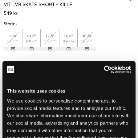
VIT
LVB SKATE SHORT
-
KILLE
549 kr
Storlek
8 år
10 år
12 år
14 år
16 år
128 cm
140 cm
152 cm
164 cm
176 cm
Upplevd storlek
Liten
Perfekt
Stor
This website uses cookies
STORLEKSGUIDE
We use cookies to personalise content and ads, to
VÄLJ STORLEK
provide social media features and to analyse our traffic.
We also share information about your use of our site with
our social media, advertising and analytics partners who
Fri frakt
på beställningar över 699 kr
may combine it with other information that you’ve
Öppet köp
i 60 dagar
Leverans
2-4 vardagar
provided to them or that they’ve collected from your use