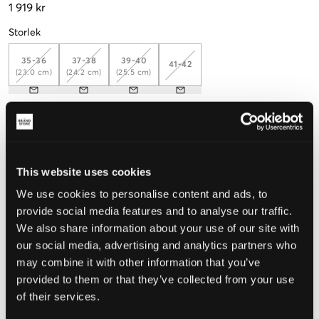
1 919 kr
Storlek
35-36
37-38
39-40
41-42
(23.0 cm)
(24.2 cm)
(25.5 cm)
Mät foten för att välja rätt storlek
Upplevd storlek
This website uses cookies
Liten
Perfekt
Stor
We use cookies to personalise content and ads, to
provide social media features and to analyse our traffic.
We also share information about your use of our site with
VÄLJ STORLEK
our social media, advertising and analytics partners who
may combine it with other information that you’ve
provided to them or that they’ve collected from your use
Fri frakt
på beställningar över 699 kr
Öppet köp
i 60 dagar
of their services.
Leverans
2-4 vardagar