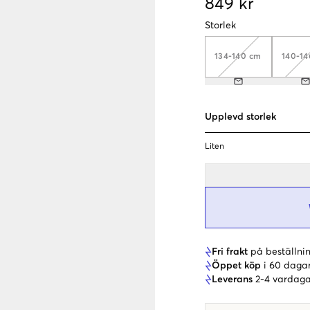
849 kr
Storlek
134-140 cm
140-1
Upplevd storlek
Liten
Fri frakt
på beställnin
Öppet köp
i 60 daga
Leverans
2-4 vardaga