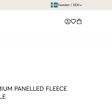
ÖPPET KÖP
Sweden
/
SEK
Market switch
IUM PANELLED FLEECE
LE