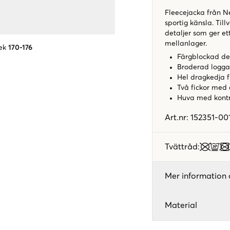
Fleecejacka från 
sportig känsla. Til
detaljer som ger et
mellanlager.
ek
170-176
Färgblockad de
Broderad logga
Hel dragkedja f
Två fickor med
Huva med kontr
Art.nr
:
152351-00
Tvättråd
:
Mer information 
Material