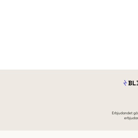
BL
Erbjudandet gäl
erbjuda