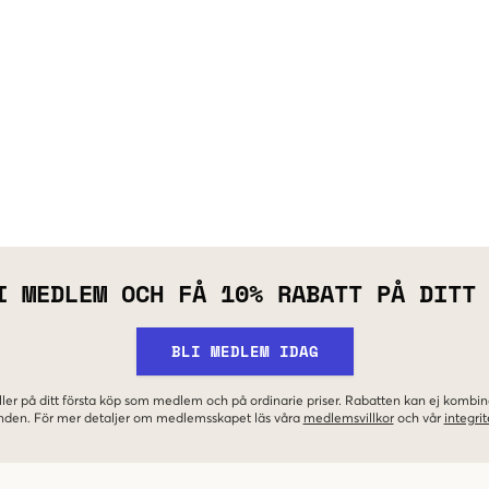
I MEDLEM OCH FÅ 10% RABATT PÅ DITT
BLI MEDLEM IDAG
ler på ditt första köp som medlem och på ordinarie priser. Rabatten kan ej komb
nden. För mer detaljer om medlemsskapet läs våra
medlemsvillkor
och vår
integrit