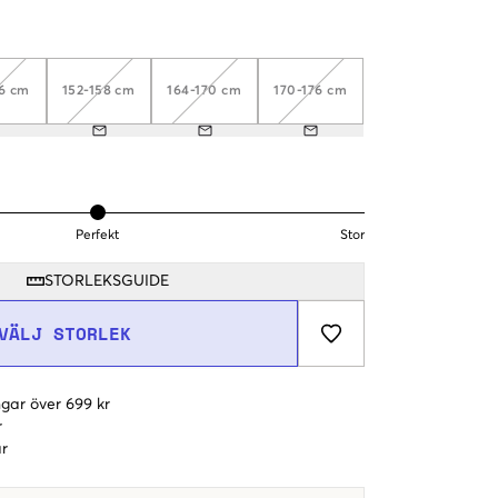
46 cm
152-158 cm
164-170 cm
170-176 cm
Perfekt
Stor
STORLEKSGUIDE
VÄLJ STORLEK
gar över 699 kr
r
r