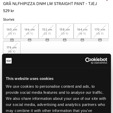
GRÅ
NLFHIPIZZA DNM LW STRAIGHT PANT
-
TJEJ
529 kr
Storlek
140 cm
146 cm
152 cm
158 cm
164 cm
170 cm
(10 Y)
(11 Y)
(12 Y)
(13 Y)
(14 Y)
(15 Y)
176 cm
(16 Y)
Upplevd storlek
This website uses cookies
Liten
Perfekt
Stor
We use cookies to personalise content and ads, to
provide social media features and to analyse our traffic.
STORLEKSGUIDE
We also share information about your use of our site with
VÄLJ STORLEK
our social media, advertising and analytics partners who
may combine it with other information that you’ve