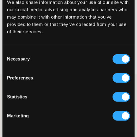
We also share information about your use of our site with
Liten
Perfekt
Stor
our social media, advertising and analytics partners who
may combine it with other information that you’ve
STORLEKSGUIDE
provided to them or that they’ve collected from your use
of their services.
VÄLJ STORLEK
Consent
Fri frakt
på beställningar över 699 kr
Necessary
Selection
Öppet köp
i 60 dagar
Leverans
2-4 vardagar
Preferences
Beige hoodie från Lyle & Scott med rak passform. Modellen har
en huva med dragsko och en känguruficka framtill. Tröjan har
Statistics
ribbade muddar i ärmslut samt nederkant och har märkets
logotyp broderad på vänster bröst.
Regular fit
Marketing
Huva med dragsko
Känguruficka
Ribbade muddar
Broderad logotyp