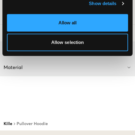
Show details
Färg: Beige/Sand
Art.nr
:
128142-028
Allow all
Tvättråd
:
Allow selection
Mer information om tvättråd
Material
Kille
Pullover Hoodie