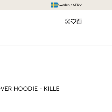
ÖPPET KÖP
Sweden
/
SEK
Market switch
OVER HOODIE
-
KILLE