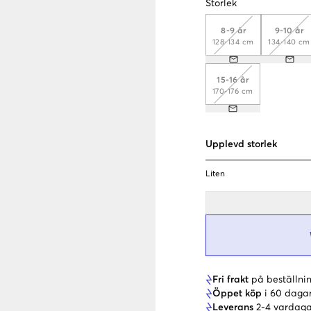
Storlek
8-9 år
9-10 år
128-134 cm
134-140 cm
15-16 år
170-176 cm
Upplevd storlek
Liten
Fri frakt
på beställnin
Öppet köp
i 60 daga
Leverans
2-4 vardaga