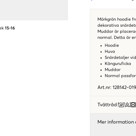
Mörkgrön hoodie frå
dekorativa snördeta
ek
15-16
Muddar är placerad
normal. Detta är e
Hoodie
Huva
Snördetaljer vi
Känguruficka
Muddar
Normal passfo
Art.nr
:
128142-01
Tvättråd
:
Mer information 