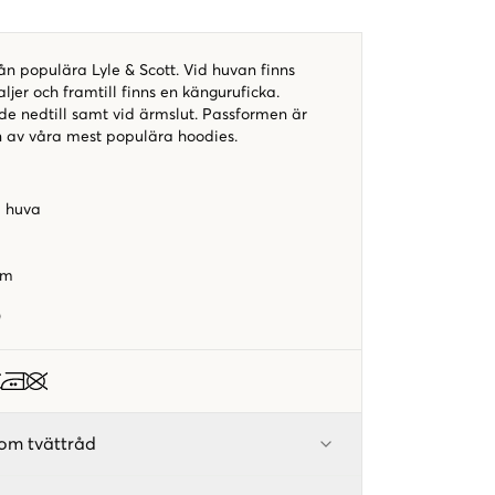
n populära Lyle & Scott. Vid huvan finns
ljer och framtill finns en känguruficka.
e nedtill samt vid ärmslut. Passformen är
n av våra mest populära hoodies.
d huva
rm
9
om tvättråd