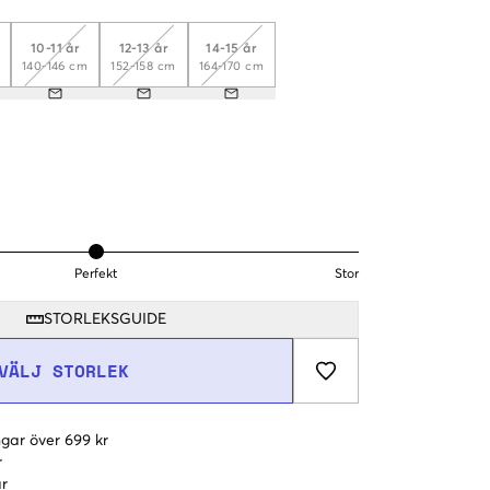
10-11 år
12-13 år
14-15 år
140-146 cm
152-158 cm
164-170 cm
Perfekt
Stor
STORLEKSGUIDE
VÄLJ STORLEK
gar över 699 kr
r
r