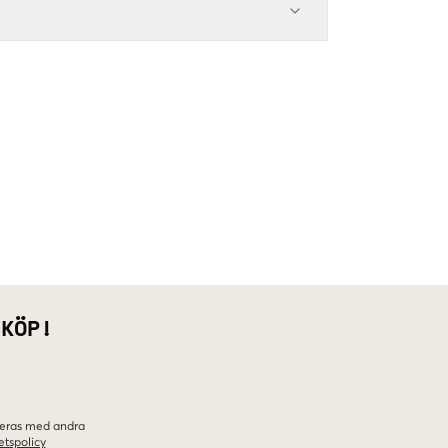
 KÖP!
ineras med andra
etspolicy