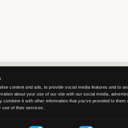
Market switcher
s
ise content and ads, to provide social media features and to an
rmation about your use of our site with our social media, advertis
 combine it with other information that you’ve provided to them o
 use of their services.
Sweden
/
SEK