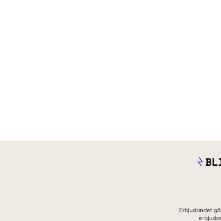
BL
Erbjudandet gäl
erbjuda