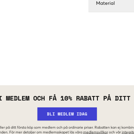
Material
I MEDLEM OCH FÅ 10% RABATT PÅ DITT
BLI MEDLEM IDAG
ler på ditt första köp som medlem och på ordinarie priser. Rabatten kan ej komb
nden. För mer detaljer om medlemsskapet läs våra
medlemsvillkor
och vår
integrit