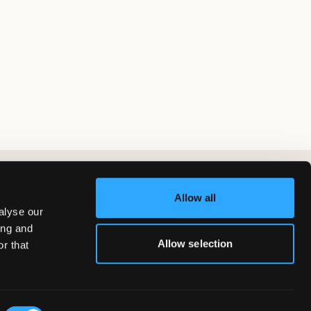
Allow all
alyse our
ing and
Allow selection
r that