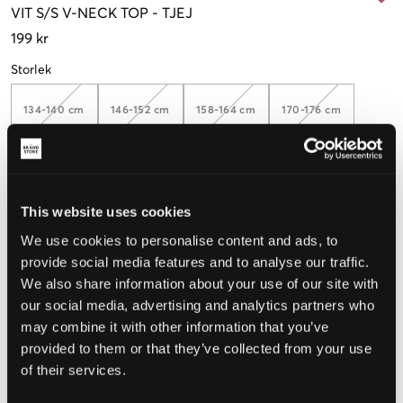
VIT
S/S V-NECK TOP
-
TJEJ
199 kr
Storlek
134-140 cm
146-152 cm
158-164 cm
170-176 cm
Upplevd storlek
This website uses cookies
Liten
Perfekt
Stor
We use cookies to personalise content and ads, to
provide social media features and to analyse our traffic.
STORLEKSGUIDE
We also share information about your use of our site with
VÄLJ STORLEK
our social media, advertising and analytics partners who
may combine it with other information that you’ve
provided to them or that they’ve collected from your use
Fri frakt
på beställningar över 699 kr
of their services.
Öppet köp
i 60 dagar
Leverans
2-4 vardagar