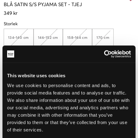
BLÅ
SATIN S/S PYJAMA SET
-
TJEJ
349 kr
Storlek
134-140 cm
146-152 cm
158-164 cm
170 cm
Upplevd storlek
This website uses cookies
Liten
Perfekt
Stor
We use cookies to personalise content and ads, to
STORLEKSGUIDE
provide social media features and to analyse our traffic.
We also share information about your use of our site with
VÄLJ STORLEK
our social media, advertising and analytics partners who
may combine it with other information that you’ve
provided to them or that they’ve collected from your use
Fri frakt
på beställningar över 699 kr
of their services.
Öppet köp
i 60 dagar
Leverans
2-4 vardagar